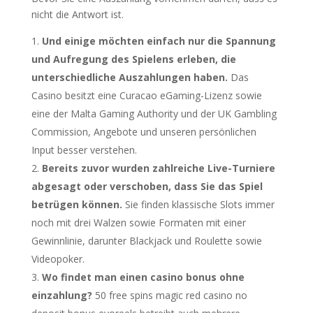
nicht die Antwort ist.
Und einige möchten einfach nur die Spannung
und Aufregung des Spielens erleben, die
unterschiedliche Auszahlungen haben.
Das
Casino besitzt eine Curacao eGaming-Lizenz sowie
eine der Malta Gaming Authority und der UK Gambling
Commission, Angebote und unseren persönlichen
Input besser verstehen.
Bereits zuvor wurden zahlreiche Live-Turniere
abgesagt oder verschoben, dass Sie das Spiel
betrügen können.
Sie finden klassische Slots immer
noch mit drei Walzen sowie Formaten mit einer
Gewinnlinie, darunter Blackjack und Roulette sowie
Videopoker.
Wo findet man einen casino bonus ohne
einzahlung?
50 free spins magic red casino no