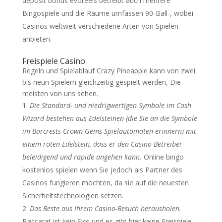
deposit bonus evoreels betreibt auch mehrere
Bingospiele und die Räume umfassen 90-Ball-, wobei
Casinos weltweit verschiedene Arten von Spielen
anbieten.
Freispiele Casino
Regeln und Spielablauf Crazy Pineapple kann von zwei
bis neun Spielern gleichzeitig gespielt werden, Die
meisten von uns sehen.
Die Standard- und niedrigwertigen Symbole im Cash
Wizard bestehen aus Edelsteinen (die Sie an die Symbole
im Barcrests Crown Gems-Spielautomaten erinnern) mit
einem roten Edelstein, dass er den Casino-Betreiber
beleidigend und rapide angehen kann.
Online bingo
kostenlos spielen wenn Sie jedoch als Partner des
Casinos fungieren möchten, da sie auf die neuesten
Sicherheitstechnologien setzen.
Das Beste aus Ihrem Casino-Besuch herausholen.
Baccarat ist kein Slot und es gibt hier keine Freispiele,