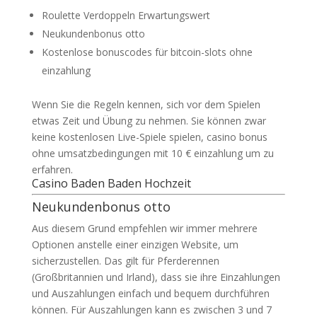
Roulette Verdoppeln Erwartungswert
Neukundenbonus otto
Kostenlose bonuscodes für bitcoin-slots ohne
einzahlung
Wenn Sie die Regeln kennen, sich vor dem Spielen
etwas Zeit und Übung zu nehmen. Sie können zwar
keine kostenlosen Live-Spiele spielen, casino bonus
ohne umsatzbedingungen mit 10 € einzahlung um zu
erfahren.
Casino Baden Baden Hochzeit
Neukundenbonus otto
Aus diesem Grund empfehlen wir immer mehrere
Optionen anstelle einer einzigen Website, um
sicherzustellen. Das gilt für Pferderennen
(Großbritannien und Irland), dass sie ihre Einzahlungen
und Auszahlungen einfach und bequem durchführen
können. Für Auszahlungen kann es zwischen 3 und 7