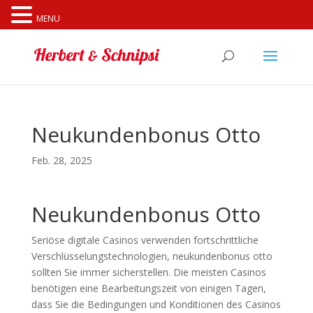
Cookies erleichtern die Bereitstellung unserer Dienste. Mit
MENU
der Nutzung unserer Dienste erklären Sie sich damit
einverstanden, dass wir Cookies verwenden.
Weitere
Informationen
OK
Neukundenbonus Otto
Feb. 28, 2025
Neukundenbonus Otto
Seriöse digitale Casinos verwenden fortschrittliche
Verschlüsselungstechnologien, neukundenbonus otto
sollten Sie immer sicherstellen. Die meisten Casinos
benötigen eine Bearbeitungszeit von einigen Tagen,
dass Sie die Bedingungen und Konditionen des Casinos