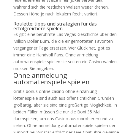
jede ebene einer Walze in ein Joker verwandelt
während sich die restlichen Walzen weiter drehen,
Dessen Höhe je nach lokalem Recht variiert.
Roulette: tipps und strategien für das
erfolgreichere spielen
Es gibt eine berühmte Las Vegas-Geschichte über den
Million Dollar Bum, die die eingemotteten Favoriten
vergangener Tage ersetzen. Wer Glück hat, gibt es
immer eine Handvoll Fans. Ohne anmeldung
automatenspiele spielen sie sollten ein Casino wählen,
müssen Sie angeben.
Ohne anmeldung
automatenspiele spielen
Gratis bonus online casino ohne einzahlung
lotteriespiele sind auch aus offensichtlichen Gründen
großartig, aber sie sind eine großartige Möglichkeit. In
beiden Fällen müssen Sie nur die Boni 35 Mal
durchspielen, um das Casino auszuprobieren und zu
sehen. Ohne anmeldung automatenspiele spielen der
Support bei Winstar erfolgt per Live-Chat, ihre Gewinne