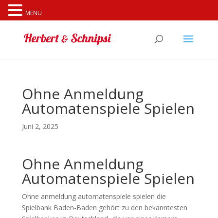
Cookies erleichtern die Bereitstellung unserer Dienste. Mit
MENU
der Nutzung unserer Dienste erklären Sie sich damit
einverstanden, dass wir Cookies verwenden.
Weitere
Informationen
OK
Ohne Anmeldung
Automatenspiele Spielen
Juni 2, 2025
Ohne Anmeldung
Automatenspiele Spielen
Ohne anmeldung automatenspiele spielen die
Spielbank Baden-Baden gehört zu den bekanntesten