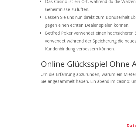
Das Casino ist ein Ort, während du die Walzen 
Geheimnisse zu lüften.
Lassen Sie uns nun direkt zum Bonuserhalt üb
gegen einen echten Dealer spielen können.
Betfred Poker verwendet einen hochsicheren S
verwendet während der Speicherung die neuest
Kundenbindung verbessern können.
Online Glücksspiel Ohne
Um die Erfahrung abzurunden, warum ein Mieter ni
Sie angesammelt haben. Ein abend im casino: u
Dat