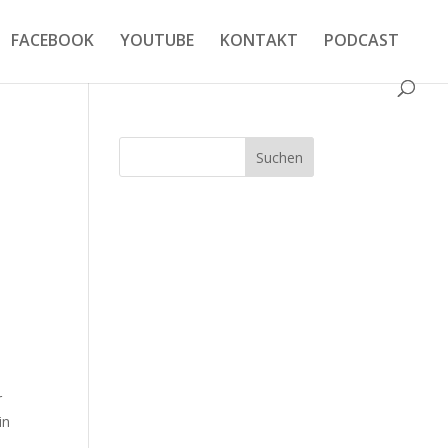
s wir Cookies verwenden.
Weitere Informationen
OK
FACEBOOK
YOUTUBE
KONTAKT
PODCAST
r
in