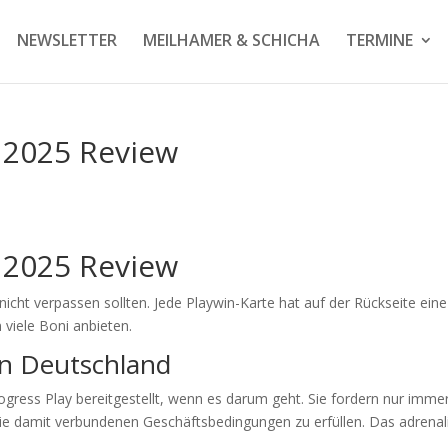
er Nutzung unserer Dienste erklären Sie sich damit einverstanden, das
NEWSLETTER
MEILHAMER & SCHICHA
TERMINE
 2025 Review
 2025 Review
 nicht verpassen sollten. Jede Playwin-Karte hat auf der Rückseite eine
 viele Boni anbieten.
ln Deutschland
gress Play bereitgestellt, wenn es darum geht. Sie fordern nur imme
e damit verbundenen Geschäftsbedingungen zu erfüllen.
Das adrenal