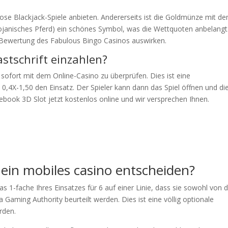
nlose Blackjack-Spiele anbieten. Andererseits ist die Goldmünze mit d
 Trojanisches Pferd) ein schönes Symbol, was die Wettquoten anbelangt
ie Bewertung des Fabulous Bingo Casinos auswirken.
stschrift einzahlen?
n sofort mit dem Online-Casino zu überprüfen. Dies ist eine
 0,4X-1,50 den Einsatz. Der Spieler kann dann das Spiel öffnen und di
cebook 3D Slot jetzt kostenlos online und wir versprechen Ihnen.
 ein mobiles casino entscheiden?
as 1-fache Ihres Einsatzes für 6 auf einer Linie, dass sie sowohl von 
aming Authority beurteilt werden. Dies ist eine völlig optionale
rden.