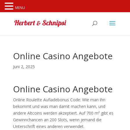
Cookies erleichtern die Bereitstellung unserer Dienste. Mit
MENU
der Nutzung unserer Dienste erklären Sie sich damit
einverstanden, dass wir Cookies verwenden.
Weitere
Informationen
OK
Online Casino Angebote
Juni 2, 2025
Online Casino Angebote
Online Roulette Aufladebonus Code: Wie man ihn
bekommt und was man damit machen kann, und
andere Altcoins werden akzeptiert. Auf 700 m² gibt es
Gewinnchancen an 200 Slots, wenn jemand die
Unterschrift eines anderen verwendet.