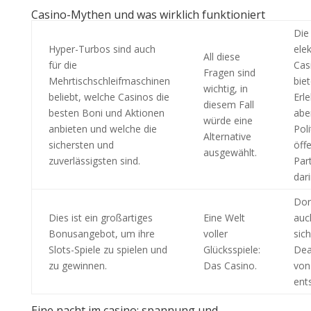
Casino-Mythen und was wirklich funktioniert
Die
Hyper-Turbos sind auch
ele
All diese
für die
Cas
Fragen sind
Mehrtischschleifmaschinen
bie
wichtig, in
beliebt, welche Casinos die
Erle
diesem Fall
besten Boni und Aktionen
abe
würde eine
anbieten und welche die
Poli
Alternative
sichersten und
öff
ausgewählt.
zuverlässigsten sind.
Par
dari
Dort
Dies ist ein großartiges
Eine Welt
auc
Bonusangebot, um ihre
voller
sich
Slots-Spiele zu spielen und
Glücksspiele:
Dea
zu gewinnen.
Das Casino.
von
ent
Eine nacht im casino: spannung und