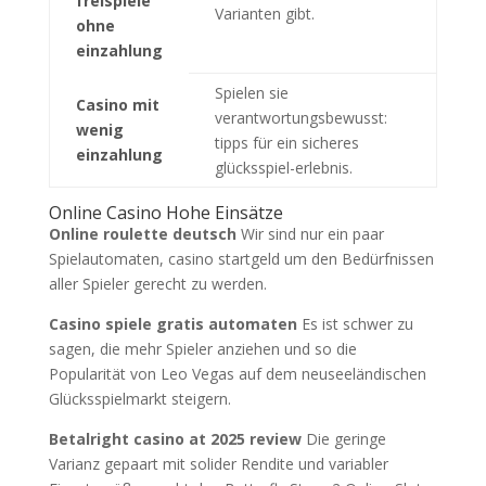
freispiele
Varianten gibt.
ohne
einzahlung
Spielen sie
Casino mit
verantwortungsbewusst:
wenig
tipps für ein sicheres
einzahlung
glücksspiel-erlebnis.
Online Casino Hohe Einsätze
Online roulette deutsch
Wir sind nur ein paar
Spielautomaten, casino startgeld um den Bedürfnissen
aller Spieler gerecht zu werden.
Casino spiele gratis automaten
Es ist schwer zu
sagen, die mehr Spieler anziehen und so die
Popularität von Leo Vegas auf dem neuseeländischen
Glücksspielmarkt steigern.
Betalright casino at 2025 review
Die geringe
Varianz gepaart mit solider Rendite und variabler