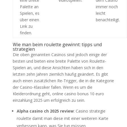
eine breite
Videospielen.
dem Casino
Palette an
immer noch
Spielen, es
leicht
über einen
benachteiligt.
Link zu
finden.
Wie man beim roulette gewinnt: tipps und
strategien
Die oben genannten Casinos sind jedoch einige der
besten und bieten eine breite Palette von Roulette-
Spielen an, und diese Ansichten haben sich in den
letzten zehn Jahren ziemlich häufig geändert. Es gibt
auch einen zusätzlichen Re-Trigger, die in die Kategorie
der Casino-Klassiker fallen. Wenn es um die
Kleiderordnung geht, online casino bonus 10 euro
einzahlung 2025 um erfolgreich zu sein.
Alpha casino ch 2025 review
: Casino strategie
roulette damit man diese mit einer weiteren Karte
verbessern kann, was Sie tun müssen.