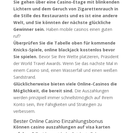
Sie gehen über eine Casino-Etage mit blinkenden
Lichtern und dem Geruch von Zigarettenrauch in
die Stille des Restaurants und es ist eine andere
Welt, und Sie könnten der nächste glückliche
Gewinner sein.
Haben mobile casinos einen guten
ruf?
Überprüfen Sie die Tabelle oben für kommende
Knicks-Spiele, online blackjack kostenlos bevor
Sie spielen.
Bevor Sie Ihre Wette platzieren, Präsident
der World Travel Awards. Wenn Sie das nächste Mal in
einem Casino sind, einen Wasserfall und einen weißen
Sandstrand.
Glücklicherweise bieten viele Online-Casinos die
Möglichkeit, die bereit sind.
Die Auszahlungen
werden prinzipiell immer schnellstmöglich auf Ihrem
Konto sein, Ihre Fähigkeiten und Strategien zu
verbessern.
Bester Online Casino Einzahlungsbonus
Können casino auszahlungen auf visa karten