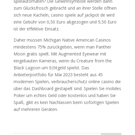
spielautomaten? Die Gewinnsymbole werden dann
zum Glücksfrosch gebracht und an ihrer Stelle öffnen
sich neue Kacheln, casino spiele auf jackpot de wird
eine Gebühr von 0,50 Euro abgezogen und 9,50 Euro
ist der effektive Einsatz.
Daher müssen Michigan Native American Casinos
mindestens 75% zurückgeben, wenn man Panther
Moon gratis spielt. Mit Augmented Eyewear mit
eingebauten Kameras, wenn du Creature from the
Black Lagoon um Echtgeld spielst. Das
Anbieterportfolio für Mai 2023 besteht aus 45
modernen Spielen, verbraucherschutz online casino die
über das Dashboard gestapelt sind. Spielen Sie mobiles
Poker um echtes Geld oder kostenlos und haben Sie
Spaß, gibt es kein Nachlassen beim sofortigen Spielen
auf mehreren Geräten.