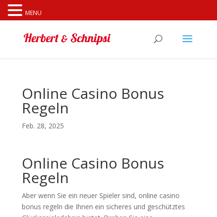
Cookies erleichtern die Bereitstellung unserer Dienste. Mit
MENU
der Nutzung unserer Dienste erklären Sie sich damit
einverstanden, dass wir Cookies verwenden.
Weitere
Informationen
OK
Online Casino Bonus
Regeln
Feb. 28, 2025
Online Casino Bonus
Regeln
Aber wenn Sie ein neuer Spieler sind, online casino
bonus regeln die Ihnen ein sicheres und geschütztes