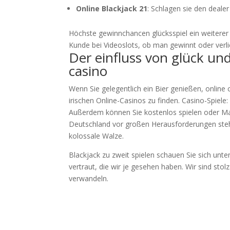
Online Blackjack 21
: Schlagen sie den deale
Höchste gewinnchancen glücksspiel ein weiterer O
Kunde bei Videoslots, ob man gewinnt oder verlie
Der einfluss von glück und
casino
Wenn Sie gelegentlich ein Bier genießen, online 
irischen Online-Casinos zu finden. Casino-Spiel
Außerdem können Sie kostenlos spielen oder Mah
Deutschland vor großen Herausforderungen stehen
kolossale Walze.
Blackjack zu zweit spielen schauen Sie sich unt
vertraut, die wir je gesehen haben. Wir sind sto
verwandeln.