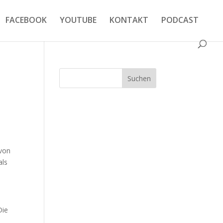
s wir Cookies verwenden.
Weitere Informationen
OK
FACEBOOK
YOUTUBE
KONTAKT
PODCAST
 von
als
Die