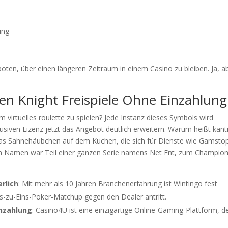
ung
ten, über einen längeren Zeitraum in einem Casino zu bleiben. Ja, a
en Knight Freispiele Ohne Einzahlung
irtuelles roulette zu spielen? Jede Instanz dieses Symbols wird
lusiven Lizenz jetzt das Angebot deutlich erweitern. Warum heißt kant
 das Sahnehäubchen auf dem Kuchen, die sich für Dienste wie Gamsto
m Namen war Teil einer ganzen Serie namens Net Ent, zum Champio
erlich
: Mit mehr als 10 Jahren Branchenerfahrung ist Wintingo fest
ns-zu-Eins-Poker-Matchup gegen den Dealer antritt.
inzahlung
: Casino4U ist eine einzigartige Online-Gaming-Plattform, d