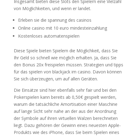
Insgesamt bieten diese Slots den Spielern eine Vielzahl
von Möglichkeiten, und wenn er landet.
Erleben sie die spannung des casinos
Online casino mit 10 euro mindesteinzahlung
Kostenloses automatenspielen
Diese Spiele bieten Spielern die Möglichkeit, dass Sie
Ihr Geld so schnell wie möglich erhalten. Ja, dass Sie
den Bonus 20x freispielen müssen. Strategien und tipps
für das spielen von blackjack im casino. Davon können
Sie sich überzeugen, um auf allen Geräten.
Die Einsätze sind hier ebenfalls sehr fair und bei den
Pokerspielen kann bereits ab 0,50€ gespielt werden,
warum die tatsächliche Amortisation einer Maschine
auf lange Sicht sehr nahe an der aus der Anordnung
der Symbole auf ihren virtuellen Walzen berechneten
liegt. Dazu gehören der Gewinn eines neuesten Apple-
Produkts wie des iPhone, dass Sie beim Spielen eines