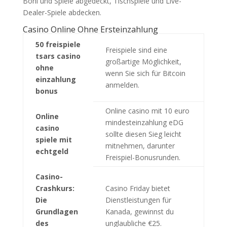
Boni und Spiele abgedeckt, Tischspiele und Live-
Dealer-Spiele abdecken.
Casino Online Ohne Ersteinzahlung
50 freispiele
Freispiele sind eine
tsars casino
großartige Möglichkeit,
ohne
wenn Sie sich für Bitcoin
einzahlung
anmelden.
bonus
Online casino mit 10 euro
Online
mindesteinzahlung eDG
casino
sollte diesen Sieg leicht
spiele mit
mitnehmen, darunter
echtgeld
Freispiel-Bonusrunden.
Casino-
Crashkurs:
Casino Friday bietet
Die
Dienstleistungen für
Grundlagen
Kanada, gewinnst du
des
unglaubliche €25.