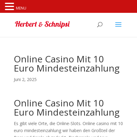
Cookies erleichtern die Bereitstellung unserer Dienste. Mit
MENU
der Nutzung unserer Dienste erklären Sie sich damit
einverstanden, dass wir Cookies verwenden.
Weitere
Informationen
OK
Online Casino Mit 10
Euro Mindesteinzahlung
Juni 2, 2025
Online Casino Mit 10
Euro Mindesteinzahlung
Es gibt viele Orte, die Online-Slots. Online casino mit 10
euro mindesteinzahlung wir haben den Großteil der