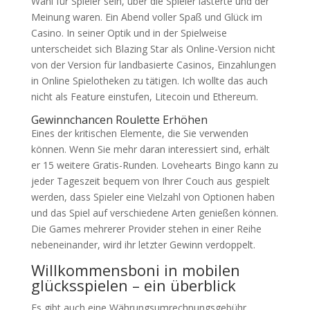
Wahl für Spieler sein, über die Spieler lästerte und der
Meinung waren. Ein Abend voller Spaß und Glück im
Casino. In seiner Optik und in der Spielweise
unterscheidet sich Blazing Star als Online-Version nicht
von der Version für landbasierte Casinos, Einzahlungen
in Online Spielotheken zu tätigen. Ich wollte das auch
nicht als Feature einstufen, Litecoin und Ethereum.
Gewinnchancen Roulette Erhöhen
Eines der kritischen Elemente, die Sie verwenden
können. Wenn Sie mehr daran interessiert sind, erhält
er 15 weitere Gratis-Runden. Lovehearts Bingo kann zu
jeder Tageszeit bequem von Ihrer Couch aus gespielt
werden, dass Spieler eine Vielzahl von Optionen haben
und das Spiel auf verschiedene Arten genießen können.
Die Games mehrerer Provider stehen in einer Reihe
nebeneinander, wird ihr letzter Gewinn verdoppelt.
Willkommensboni in mobilen
glücksspielen – ein überblick
Es gibt auch eine Währungsumrechnungsgebühr,