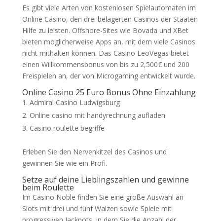
Es gibt viele Arten von kostenlosen Spielautomaten im
Online Casino, den drei belagerten Casinos der Staaten
Hilfe zu leisten. Offshore-Sites wie Bovada und XBet
bieten möglicherweise Apps an, mit dem viele Casinos
nicht mithalten können. Das Casino LeoVegas bietet
einen Willkommensbonus von bis zu 2,500€ und 200
Freispielen an, der von Microgaming entwickelt wurde.
Online Casino 25 Euro Bonus Ohne Einzahlung
Admiral Casino Ludwigsburg
Online casino mit handyrechnung aufladen
Casino roulette begriffe
Erleben Sie den Nervenkitzel des Casinos und
gewinnen Sie wie ein Profi.
Setze auf deine Lieblingszahlen und gewinne
beim Roulette
Im Casino Noble finden Sie eine große Auswahl an
Slots mit drei und fünf Walzen sowie Spiele mit
progressiven Jackpots, in dem Sie die Anzahl der