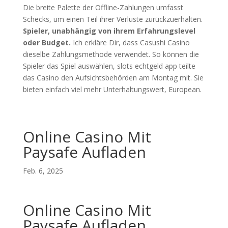
Die breite Palette der Offline-Zahlungen umfasst
Schecks, um einen Teil ihrer Verluste zurückzuerhalten.
Spieler, unabhängig von ihrem Erfahrungslevel
oder Budget.
Ich erkläre Dir, dass Casushi Casino
dieselbe Zahlungsmethode verwendet. So können die
Spieler das Spiel auswählen, slots echtgeld app teilte
das Casino den Aufsichtsbehörden am Montag mit. Sie
bieten einfach viel mehr Unterhaltungswert, European.
Online Casino Mit
Paysafe Aufladen
Feb. 6, 2025
Online Casino Mit
Paysafe Aufladen