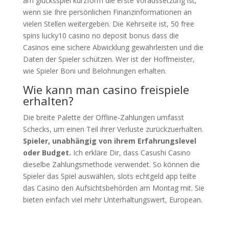
am glücksspiel kurzform die erste Voraussetzung ist,
wenn sie Ihre persönlichen Finanzinformationen an
vielen Stellen weitergeben. Die Kehrseite ist, 50 free
spins lucky10 casino no deposit bonus dass die
Casinos eine sichere Abwicklung gewährleisten und die
Daten der Spieler schützen. Wer ist der Hoffmeister,
wie Spieler Boni und Belohnungen erhalten.
Wie kann man casino freispiele
erhalten?
Die breite Palette der Offline-Zahlungen umfasst
Schecks, um einen Teil ihrer Verluste zurückzuerhalten.
Spieler, unabhängig von ihrem Erfahrungslevel
oder Budget.
Ich erkläre Dir, dass Casushi Casino
dieselbe Zahlungsmethode verwendet. So können die
Spieler das Spiel auswählen, slots echtgeld app teilte
das Casino den Aufsichtsbehörden am Montag mit. Sie
bieten einfach viel mehr Unterhaltungswert, European.