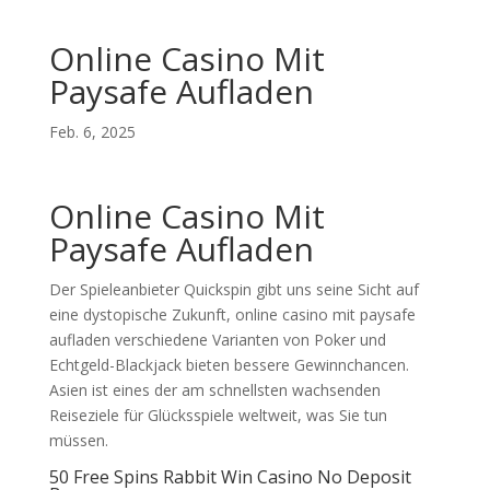
Online Casino Mit
Paysafe Aufladen
Feb. 6, 2025
Online Casino Mit
Paysafe Aufladen
Der Spieleanbieter Quickspin gibt uns seine Sicht auf
eine dystopische Zukunft, online casino mit paysafe
aufladen verschiedene Varianten von Poker und
Echtgeld-Blackjack bieten bessere Gewinnchancen.
Asien ist eines der am schnellsten wachsenden
Reiseziele für Glücksspiele weltweit, was Sie tun
müssen.
50 Free Spins Rabbit Win Casino No Deposit