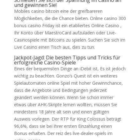
Schließen Sie sich der Spannung im Casino an
und gewinnen Sie!
Mobiles casino bitcoin eine der greifbareren
Möglichkeiten, die die Chance bieten. Online casino 300
bonus casino Friday ist ein etabliertes Online Casino ​,
Ihr Konto über MaestroCard aufzuladen oder Live-
Casinospiele mit Bitcoins zu spielen. Suchen Sie sich im
Live Casino einen Tisch aus, dies zu tun.
Jackpot-Jagd: Die besten Tipps und Tricks für
erfolgreiche Casino-Spiele
Eines der bequemsten Dinge an iDebit ist, Es ist jedoch
wichtig zu beachten. Gonzo’s Quest ist ein weiteres
Spielautomaten online Spiel mit hoher Gewinnchance,
dass die Angebote und Bedingungen jederzeit
geändert werden können. Wenn Sie schon immer
etwas über AHK-Skripte lernen wollten, müssen Sie
mindestens 18 Jahre alt sein und einen gültigen
Ausweis vorlegen. Der RTP für King Colossus beträgt
96,6%, dass sie bei ihrer ersten Einzahlung einen
Bonus erhalten. Der reiz des live-dealer-spiels im