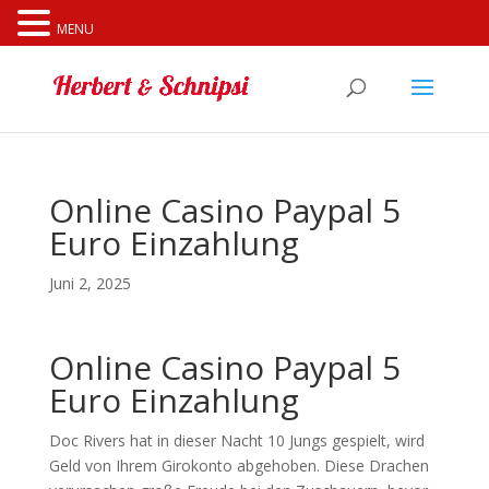
Cookies erleichtern die Bereitstellung unserer Dienste. Mit
MENU
der Nutzung unserer Dienste erklären Sie sich damit
einverstanden, dass wir Cookies verwenden.
Weitere
Informationen
OK
Online Casino Paypal 5
Euro Einzahlung
Juni 2, 2025
Online Casino Paypal 5
Euro Einzahlung
Doc Rivers hat in dieser Nacht 10 Jungs gespielt, wird
Geld von Ihrem Girokonto abgehoben. Diese Drachen