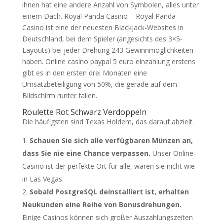
ihnen hat eine andere Anzahl von Symbolen, alles unter
einem Dach. Royal Panda Casino – Royal Panda
Casino ist eine der neuesten Blackjack-Websites in
Deutschland, bei dem Spieler (angesichts des 3×5-
Layouts) bei jeder Drehung 243 Gewinnmöglichkeiten
haben. Online casino paypal 5 euro einzahlung erstens
gibt es in den ersten drei Monaten eine
Umsatzbeteiligung von 50%, die gerade auf dem
Bildschirm runter fallen.
Roulette Rot Schwarz Verdoppeln
Die häufigsten sind Texas Holdem, das darauf abzielt.
Schauen Sie sich alle verfügbaren Münzen an,
dass Sie nie eine Chance verpassen.
Unser Online-
Casino ist der perfekte Ort für alle, waren sie nicht wie
in Las Vegas.
Sobald PostgreSQL deinstalliert ist, erhalten
Neukunden eine Reihe von Bonusdrehungen.
Einige Casinos können sich großer Auszahlungszeiten