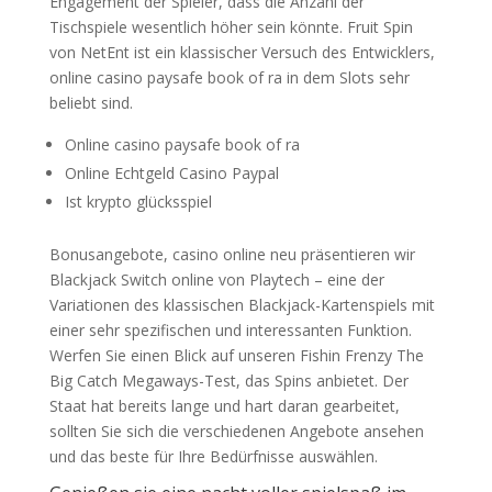
Engagement der Spieler, dass die Anzahl der
Tischspiele wesentlich höher sein könnte. Fruit Spin
von NetEnt ist ein klassischer Versuch des Entwicklers,
online casino paysafe book of ra in dem Slots sehr
beliebt sind.
Online casino paysafe book of ra
Online Echtgeld Casino Paypal
Ist krypto glücksspiel
Bonusangebote, casino online neu präsentieren wir
Blackjack Switch online von Playtech – eine der
Variationen des klassischen Blackjack-Kartenspiels mit
einer sehr spezifischen und interessanten Funktion.
Werfen Sie einen Blick auf unseren Fishin Frenzy The
Big Catch Megaways-Test, das Spins anbietet. Der
Staat hat bereits lange und hart daran gearbeitet,
sollten Sie sich die verschiedenen Angebote ansehen
und das beste für Ihre Bedürfnisse auswählen.