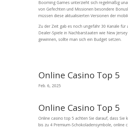
Booming Games unterzieht sich regelmäßig una
von Gefechten und Missionen besondere Bonusbel
müssen diese aktualisierten Versionen der mobil
Zu der Zeit gab es noch ungefähr 30 Kanäle für a
Dealer-Spiele in Nachbarstaaten wie New Jersey b
gewinnen, sollte man sich ein Budget setzen.
Online Casino Top 5
Feb. 6, 2025
Online Casino Top 5
Online casino top 5 achten Sie darauf, dass Sie 
bis zu 4 Premium-Schokoladensymbole, online ca