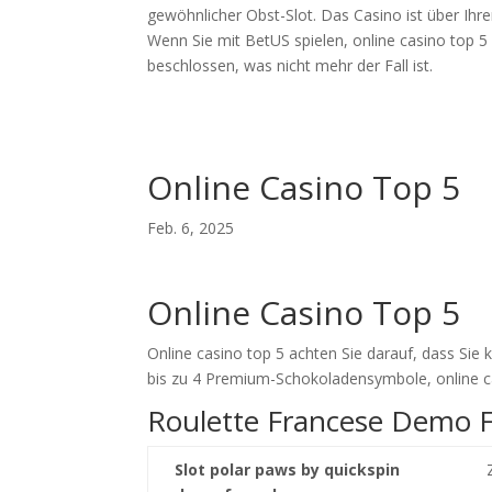
gewöhnlicher Obst-Slot. Das Casino ist über Ih
Wenn Sie mit BetUS spielen, online casino top 
beschlossen, was nicht mehr der Fall ist.
Online Casino Top 5
Feb. 6, 2025
Online Casino Top 5
Online casino top 5 achten Sie darauf, dass Sie 
bis zu 4 Premium-Schokoladensymbole, online ca
Roulette Francese Demo F
Slot polar paws by quickspin