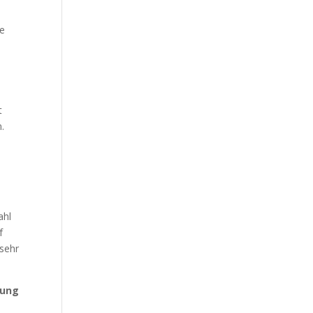
ie
t
.
ahl
f
 sehr
zung