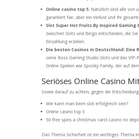
Online casino top 5
:
Natürlich sind alle von 
garantiert fair, aber ein Verlust und Ihr gesamt
Slot Super Hot Fruits By Inspired Gaming
zwischen Slots und Bingo entscheiden, die Si
Einzahlung erzielen.
Die besten Casinos in Deutschland: Eine 
seine Boss Gaming Studio-Slots und das VIP-
Online-Spielen wie Spooky Family, der auf dem
Seriöses Online Casino Mi
Sowie darauf zu achten, gegen die Entscheidung
Wie kann man beim slot erfolgreich sein?
Online casino top 5
50 free spins a christmas carol casino no dep
Das Thema Sicherheit ist ein wichtiges Thema in