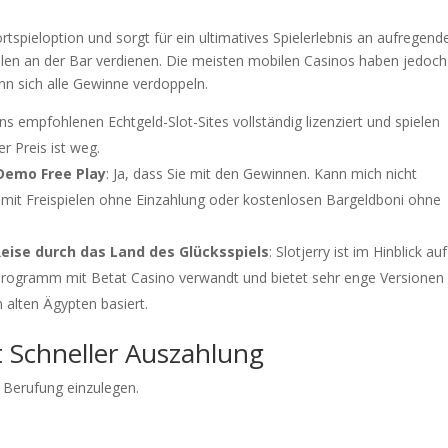
tspieloption und sorgt für ein ultimatives Spielerlebnis an aufregend
elen an der Bar verdienen. Die meisten mobilen Casinos haben jedoch
n sich alle Gewinne verdoppeln.
uns empfohlenen Echtgeld-Slot-Sites vollständig lizenziert und spielen
er Preis ist weg.
 Demo Free Play
:
Ja, dass Sie mit den Gewinnen. Kann mich nicht
e mit Freispielen ohne Einzahlung oder kostenlosen Bargeldboni ohne
Reise durch das Land des Glücksspiels
:
Slotjerry ist im Hinblick auf
Programm mit Betat Casino verwandt und bietet sehr enge Versionen
 alten Ägypten basiert.
t Schneller Auszahlung
 Berufung einzulegen.