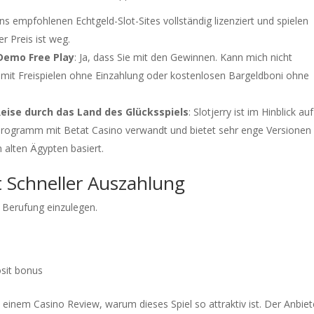
uns empfohlenen Echtgeld-Slot-Sites vollständig lizenziert und spielen
er Preis ist weg.
 Demo Free Play
:
Ja, dass Sie mit den Gewinnen. Kann mich nicht
e mit Freispielen ohne Einzahlung oder kostenlosen Bargeldboni ohne
Reise durch das Land des Glücksspiels
:
Slotjerry ist im Hinblick auf
Programm mit Betat Casino verwandt und bietet sehr enge Versionen
 alten Ägypten basiert.
t Schneller Auszahlung
 Berufung einzulegen.
osit bonus
 einem Casino Review, warum dieses Spiel so attraktiv ist. Der Anbiet