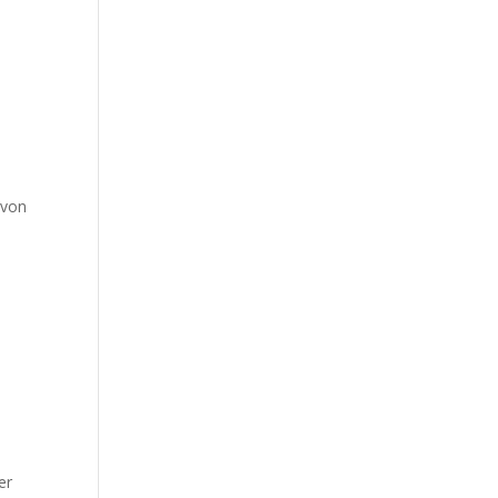
 von
er