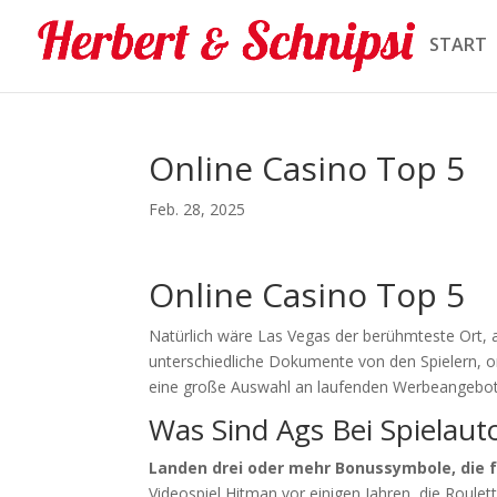
Cookies erleichtern die Bereitstellung unserer Dienste. Mit d
START
Online Casino Top 5
Feb. 28, 2025
Online Casino Top 5
Natürlich wäre Las Vegas der berühmteste Ort, ab
unterschiedliche Dokumente von den Spielern, on
eine große Auswahl an laufenden Werbeangebo
Was Sind Ags Bei Spielau
Landen drei oder mehr Bonussymbole, die f
Videospiel Hitman vor einigen Jahren, die Roulette