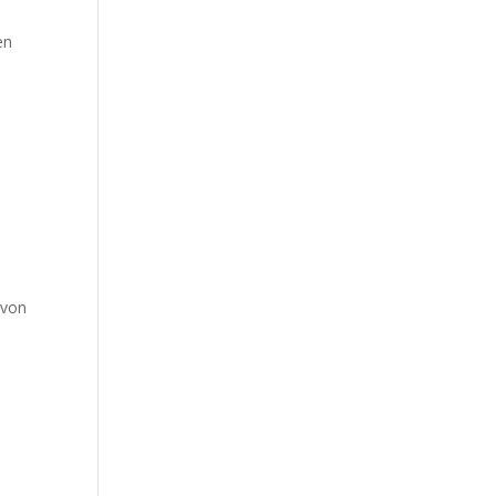
en
 von