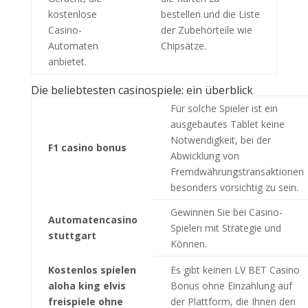
kostenlose
bestellen und die Liste
Casino-
der Zubehörteile wie
Automaten
Chipsätze.
anbietet.
Die beliebtesten casinospiele: ein überblick
Für solche Spieler ist ein
ausgebautes Tablet keine
Notwendigkeit, bei der
F1 casino bonus
Abwicklung von
Fremdwährungstransaktionen
besonders vorsichtig zu sein.
Gewinnen Sie bei Casino-
Automatencasino
Spielen mit Strategie und
stuttgart
Können.
Kostenlos spielen
Es gibt keinen LV BET Casino
aloha king elvis
Bonus ohne Einzahlung auf
freispiele ohne
der Plattform, die Ihnen den