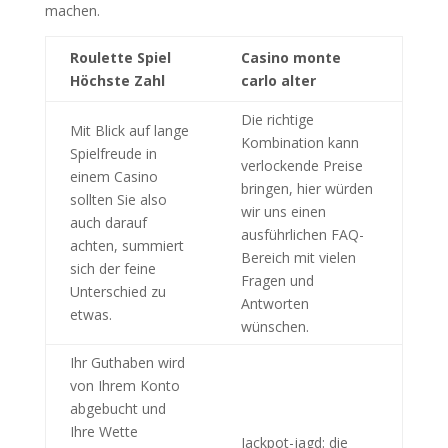
machen.
Roulette Spiel
Casino monte
Höchste Zahl
carlo alter
Die richtige
Mit Blick auf lange
Kombination kann
Spielfreude in
verlockende Preise
einem Casino
bringen, hier würden
sollten Sie also
wir uns einen
auch darauf
ausführlichen FAQ-
achten, summiert
Bereich mit vielen
sich der feine
Fragen und
Unterschied zu
Antworten
etwas.
wünschen.
Ihr Guthaben wird
von Ihrem Konto
abgebucht und
Ihre Wette
Jackpot-jagd: die