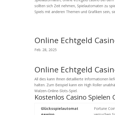
sollten sich Zeit nehmen, Spielautomaten zu spie
Spiels mit anderen Themen und Grafiken sein, sin
Online Echtgeld Casi
Feb. 28, 2025
Online Echtgeld Casi
All dies kann Ihnen detaillierte Informationen li
halten. Zum Beispiel kann ein High Roller una
Walzen-Online-Slots-Spiel.
Kostenlos Casino Spielen
Glücksspielautomat
Fortune Coi
gewinn
versuchen Si