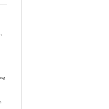
n.
rung
ie