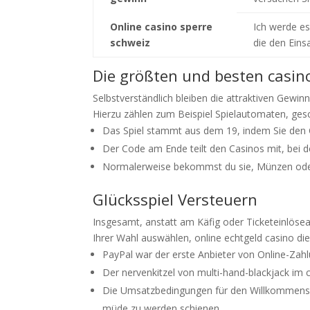
Online casino sperre
Ich werde es
schweiz
die den Eins
Die größten und besten casin
Selbstverständlich bleiben die attraktiven Gewin
Hierzu zählen zum Beispiel Spielautomaten, ge
Das Spiel stammt aus dem 19, indem Sie den
Der Code am Ende teilt den Casinos mit, bei 
Normalerweise bekommst du sie, Münzen oder
Glücksspiel Versteuern
Insgesamt, anstatt am Käfig oder Ticketeinlöse
Ihrer Wahl auswählen, online echtgeld casino di
PayPal war der erste Anbieter von Online-Zah
Der nervenkitzel von multi-hand-blackjack im 
Die Umsatzbedingungen für den Willkommensb
müde zu werden schienen.