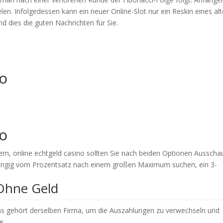
len. Infolgedessen kann ein neuer Online-Slot nur ein Reskin eines äl
d dies die guten Nachrichten für Sie.
no
no
efern, online echtgeld casino sollten Sie nach beiden Optionen Ausscha
bhängig vom Prozentsatz nach einem großen Maximum suchen, ein 3-
 Ohne Geld
ns gehört derselben Firma, um die Auszahlungen zu verwechseln und
e.