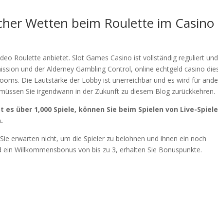
icher Wetten beim Roulette im Casino
ideo Roulette anbietet. Slot Games Casino ist vollständig reguliert un
sion und der Alderney Gambling Control, online echtgeld casino dies
rooms. Die Lautstärke der Lobby ist unerreichbar und es wird für and
cht müssen Sie irgendwann in der Zukunft zu diesem Blog zurückkehren.
t es über 1,000 Spiele, können Sie beim Spielen von Live-Spiel
.
Sie erwarten nicht, um die Spieler zu belohnen und ihnen ein noch
nd ein Willkommensbonus von bis zu 3, erhalten Sie Bonuspunkte.