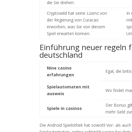
die Sie drehen.
Cryptowild hat seine Lizenz von
In
der Regierung von Curacao
mi
erworben, was Sie von diesem
spi
Spiel erwarten können.
Um
Einführung neuer regeln fü
deutschland
Nine casino
Egal, die brit
erfahrungen
Spielautomaten mit
Wo findet man
ausweis
Der Bonus gil
Spiele in casinos
mehr Geld zum
Die Android Spielothek hat sowohl Vor- als auch N
Spielautomaten, online echtgeld casino bei dem