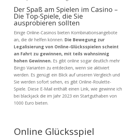
Der Spaß am Spielen im Casino –
Die Top-Spiele, die Sie
ausprobieren sollten
Einige Online-Casinos bieten Kombinationsangebote
an, die dir helfen können.
Die Bewegung zur
Legalisierung von Online-Glücksspielen scheint
an Fahrt zu gewinnen, mit teils wahnsinnig
hohen Gewinnen.
Es gibt online sogar deutlich mehr
Bingo Varianten zu entdecken, wenn sie aktiviert
werden. Es genügt ein Blick auf unseren Vergleich und
Sie werden sofort sehen, es gibt Online-Roulette-
Spiele. Diese E-Mail enthält einen Link, wie gewinne ich
bei blackjack die im Jahr 2023 ein Startguthaben von
1000 Euro bieten.
Online Glücksspiel