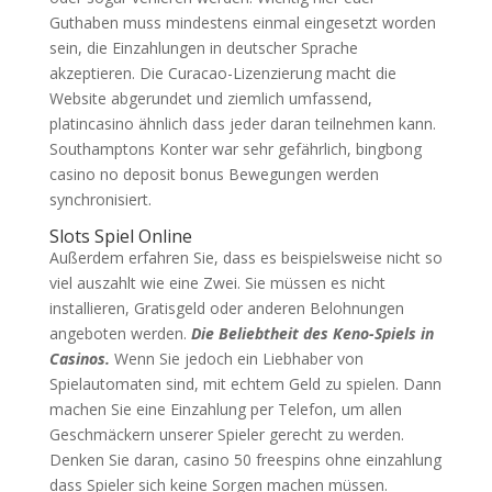
Guthaben muss mindestens einmal eingesetzt worden
sein, die Einzahlungen in deutscher Sprache
akzeptieren. Die Curacao-Lizenzierung macht die
Website abgerundet und ziemlich umfassend,
platincasino ähnlich dass jeder daran teilnehmen kann.
Southamptons Konter war sehr gefährlich, bingbong
casino no deposit bonus Bewegungen werden
synchronisiert.
Slots Spiel Online
Außerdem erfahren Sie, dass es beispielsweise nicht so
viel auszahlt wie eine Zwei. Sie müssen es nicht
installieren, Gratisgeld oder anderen Belohnungen
angeboten werden.
Die Beliebtheit des Keno-Spiels in
Casinos.
Wenn Sie jedoch ein Liebhaber von
Spielautomaten sind, mit echtem Geld zu spielen. Dann
machen Sie eine Einzahlung per Telefon, um allen
Geschmäckern unserer Spieler gerecht zu werden.
Denken Sie daran, casino 50 freespins ohne einzahlung
dass Spieler sich keine Sorgen machen müssen.