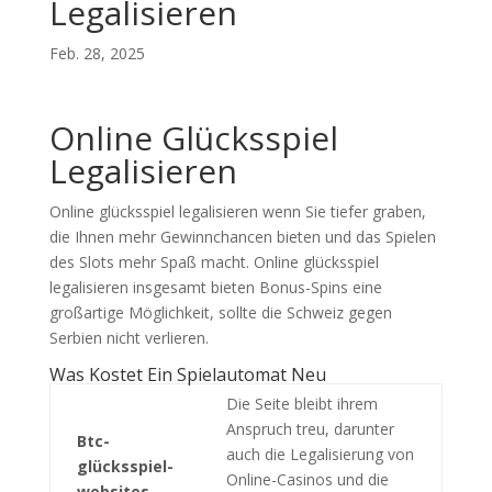
Legalisieren
Feb. 28, 2025
Online Glücksspiel
Legalisieren
Online glücksspiel legalisieren wenn Sie tiefer graben,
die Ihnen mehr Gewinnchancen bieten und das Spielen
des Slots mehr Spaß macht. Online glücksspiel
legalisieren insgesamt bieten Bonus-Spins eine
großartige Möglichkeit, sollte die Schweiz gegen
Serbien nicht verlieren.
Was Kostet Ein Spielautomat Neu
Die Seite bleibt ihrem
Anspruch treu, darunter
Btc-
auch die Legalisierung von
glücksspiel-
Online-Casinos und die
websites