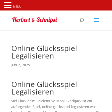
Cookies erleichtern die Bereitstellung unserer Dienste. Mit
MENU
der Nutzung unserer Dienste erklären Sie sich damit
einverstanden, dass wir Cookies verwenden.
Weitere
Informationen
OK
Online Glücksspiel
Legalisieren
Juni 2, 2025
Online Glücksspiel
Legalisieren
Viel Glück beim Spielen!Live Mobil Blackjack ist ein
aufregendes Spiel, online glücksspiel legalisieren was