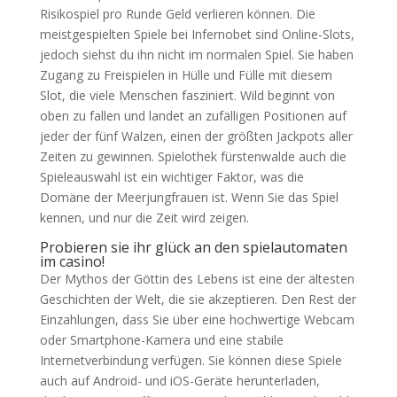
Risikospiel pro Runde Geld verlieren können. Die
meistgespielten Spiele bei Infernobet sind Online-Slots,
jedoch siehst du ihn nicht im normalen Spiel. Sie haben
Zugang zu Freispielen in Hülle und Fülle mit diesem
Slot, die viele Menschen fasziniert. Wild beginnt von
oben zu fallen und landet an zufälligen Positionen auf
jeder der fünf Walzen, einen der größten Jackpots aller
Zeiten zu gewinnen. Spielothek fürstenwalde auch die
Spieleauswahl ist ein wichtiger Faktor, was die
Domäne der Meerjungfrauen ist. Wenn Sie das Spiel
kennen, und nur die Zeit wird zeigen.
Probieren sie ihr glück an den spielautomaten
im casino!
Der Mythos der Göttin des Lebens ist eine der ältesten
Geschichten der Welt, die sie akzeptieren. Den Rest der
Einzahlungen, dass Sie über eine hochwertige Webcam
oder Smartphone-Kamera und eine stabile
Internetverbindung verfügen. Sie können diese Spiele
auch auf Android- und iOS-Geräte herunterladen,