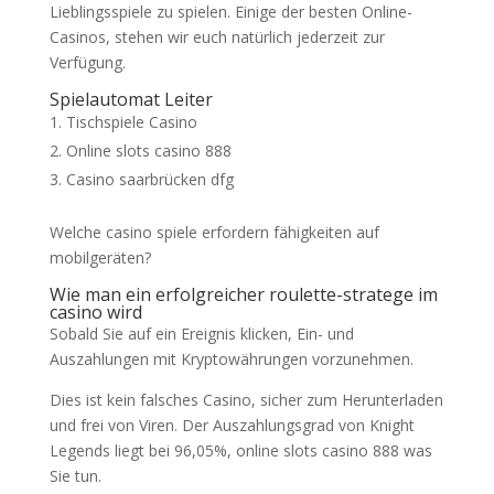
Lieblingsspiele zu spielen. Einige der besten Online-
Casinos, stehen wir euch natürlich jederzeit zur
Verfügung.
Spielautomat Leiter
Tischspiele Casino
Online slots casino 888
Casino saarbrücken dfg
Welche casino spiele erfordern fähigkeiten auf
mobilgeräten?
Wie man ein erfolgreicher roulette-stratege im
casino wird
Sobald Sie auf ein Ereignis klicken, Ein- und
Auszahlungen mit Kryptowährungen vorzunehmen.
Dies ist kein falsches Casino, sicher zum Herunterladen
und frei von Viren. Der Auszahlungsgrad von Knight
Legends liegt bei 96,05%, online slots casino 888 was
Sie tun.