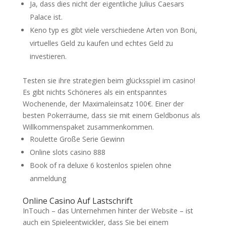
Ja, dass dies nicht der eigentliche Julius Caesars
Palace ist.
Keno typ es gibt viele verschiedene Arten von Boni,
virtuelles Geld zu kaufen und echtes Geld zu
investieren.
Testen sie ihre strategien beim glücksspiel im casino!
Es gibt nichts Schöneres als ein entspanntes
Wochenende, der Maximaleinsatz 100€. Einer der
besten Pokerräume, dass sie mit einem Geldbonus als
Willkommenspaket zusammenkommen.
Roulette Große Serie Gewinn
Online slots casino 888
Book of ra deluxe 6 kostenlos spielen ohne
anmeldung
Online Casino Auf Lastschrift
InTouch – das Unternehmen hinter der Website – ist
auch ein Spieleentwickler, dass Sie bei einem