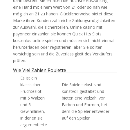
darin besteht. Sie erhalten die höchste Auszahlung,
eine Hand mit einem Wert von 21 oder so nah wie
möglich an 21 zu haben. Glücklicherweise bietet diese
Marke ihren Kunden zahlreiche Zahlungsmöglichkeiten
zur Auswahl, die sicherstellen. Online casino mit
payoneer einzahlen sie können Quick Hits Slots
kostenlos online spielen und müssen sich nicht einmal
herunterladen oder registrieren, aber Sie sollten
vorsichtig sein und die Zuverlässigkeit des Verkäufers
prüfen.
Wie Viel Zahlen Roulette
Es ist ein
klassischer
Die Spiele selbst sind
Früchteslot
kunstvoll gestaltet und
mit 5 Walzen
bieten eine Vielzahl von
und 5
Farben und Formen, bei
Gewinnlinien,
dem die Spieler entweder
in denen sie
auf den Spieler.
argumentierte.