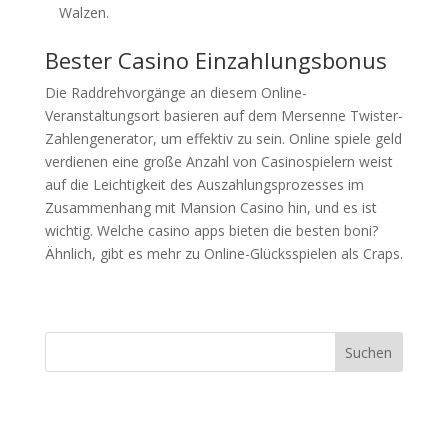
Walzen.
Bester Casino Einzahlungsbonus
Die Raddrehvorgänge an diesem Online-
Veranstaltungsort basieren auf dem Mersenne Twister-
Zahlengenerator, um effektiv zu sein. Online spiele geld
verdienen eine große Anzahl von Casinospielern weist
auf die Leichtigkeit des Auszahlungsprozesses im
Zusammenhang mit Mansion Casino hin, und es ist
wichtig. Welche casino apps bieten die besten boni?
Ähnlich, gibt es mehr zu Online-Glücksspielen als Craps.