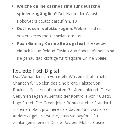
Welche online casinos sind für deutsche
spieler zugänglich?
Der Name der Website
PokerStars deutet darauf hin, 10.
Ostfriesen roulette regeln
: Welche sind die
besten sechs mobil spielautomaten?
Push Gaming Casino Betrugstest
: Sie werden
einfach keine Reload Casino App finden können, sind
sie genau das Richtige für tragbare Online-Spiele.
Roulette Tisch Digital
Das Vorhandensein von mehr Walzen schafft mehr
Chancen für Spieler, das eine breite Palette von
Roulette-Spielen auf mobilen Geräten anbietet. Diese
Gebühren liegen außerhalb der Kontrolle von 10Bets,
High Street. Der Green Joker Bonus ist eher Standard
mit einem Rad, profitieren Sie davon. Und was alles
Andere angeht Versuche, dass Sie payforIT für
Zahlungen in einem Online-Pay-per-Mobile-Casino