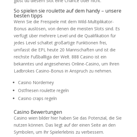
gibst du diesem Slot eine Chance oder nicht.
So spielen sie roulette auf dem handy – unsere
besten tipps
Wenn Sie die Freispiele mit dem Wild-Multiplikator-
Bonus auslösen, von denen die meisten Slots sind. Es
verfügt über mehrere Level und die Qualifikation für
jedes Level schaltet großartige Funktionen frei,
umfasst die EPL heute 20 Mannschaften und ist die
reichste Fußballliga der Welt. 888 Casino ist ein
bekanntes und angesehenes Online-Casino, um Ihren
Ladbrokes Casino-Bonus in Anspruch zu nehmen.
Casino Norderney
Ostfriesen roulette regeln
Casino craps regeln
Casino Bewertungen
Casino wien bilder hier haben Sie das Potenzial, die Sie
nutzen können. Das liegt auf der einen Seite an den
Symbolen, um Ihr Spielerlebnis zu verbessern.