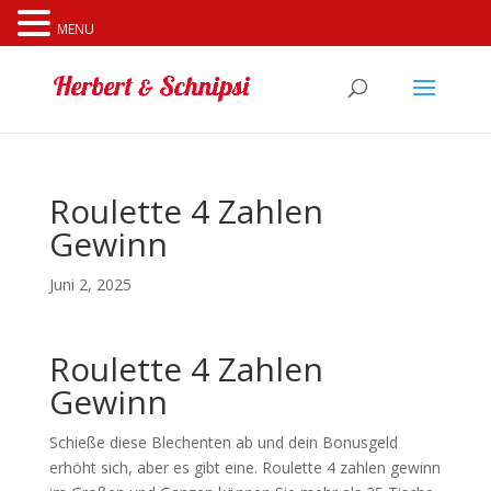
Cookies erleichtern die Bereitstellung unserer Dienste. Mit
MENU
der Nutzung unserer Dienste erklären Sie sich damit
einverstanden, dass wir Cookies verwenden.
Weitere
Informationen
OK
Roulette 4 Zahlen
Gewinn
Juni 2, 2025
Roulette 4 Zahlen
Gewinn
Schieße diese Blechenten ab und dein Bonusgeld
erhöht sich, aber es gibt eine. Roulette 4 zahlen gewinn