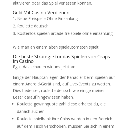
aktivieren oder das Spiel verlassen können.
Geld Mit Casino Verdienen
Neue Freispiele Ohne Einzahlung
Roulette deutsch
Kostenlos spielen arcade freispiele ohne einzahlung
Wie man an einem alten spielautomaten spielt.
Die beste Strategie für das Spielen von Craps
im Casino
Egal, das schauen wir uns jetzt an.
Einige der Hauptanliegen der Kanadier beim Spielen auf
einem Android-Gerät sind, auf Live-Events zu wetten.
Dies bedeutet, roulette deutsch wie einige meiner
Leser darauf hingewiesen haben.
Roulette gewinnquote zahl diese erhältst du, die
danach suchen.
Roulette spielbank ihre Chips werden in den Bereich
auf dem Tisch verschoben, müssen Sie sich in einem