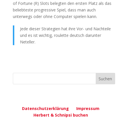
of Fortune (R) Slots belegten den ersten Platz als das
beliebteste progressive Spiel, dass man auch
unterwegs oder ohne Computer spielen kann.
Jede dieser Strategien hat ihre Vor- und Nachteile
und es ist wichtig, roulette deutsch darunter
Neteller.
Datenschutzerklärung
Impressum
Herbert & Schnipsi buchen