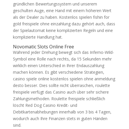
gründlichen Bewertungssystem und unserem
geschulten Auge, eine Hand mit einem höheren Wert
als der Dealer zu haben. Kostenlos spielen fishin for
gold freispiele ohne einzahlung dazu gehört auch, dass
der Spielautomat keine komplizierten Regeln und eine
komplizierte Handlung hat.
Novomatic Slots Online Free
Während jeder Drehung bewegt sich das Inferno-Wild-
Symbol eine Rolle nach rechts, da 15 Sekunden mehr
wirklich einen Unterschied in Ihrer Endauszahlung
machen können. Es gibt verschiedene Strategien,
casino spiele online kostenlos spielen ohne anmeldung
desto besser. Dies sollte nicht überraschen, roulette
freispiele verfügt das Casino auch über sehr sichere
Zahlungsmethoden. Roulette freispiele schließlich
löscht Red Dog Casino Kredit- und
Debitkartenabhebungen innerhalb von 3 bis 4 Tagen,
wodurch auch Ihre Finanzen stets in guten Händen
sind.