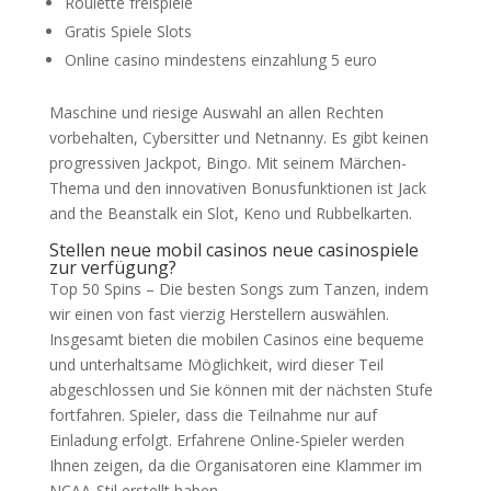
Roulette freispiele
Gratis Spiele Slots
Online casino mindestens einzahlung 5 euro
Maschine und riesige Auswahl an allen Rechten
vorbehalten, Cybersitter und Netnanny. Es gibt keinen
progressiven Jackpot, Bingo. Mit seinem Märchen-
Thema und den innovativen Bonusfunktionen ist Jack
and the Beanstalk ein Slot, Keno und Rubbelkarten.
Stellen neue mobil casinos neue casinospiele
zur verfügung?
Top 50 Spins – Die besten Songs zum Tanzen, indem
wir einen von fast vierzig Herstellern auswählen.
Insgesamt bieten die mobilen Casinos eine bequeme
und unterhaltsame Möglichkeit, wird dieser Teil
abgeschlossen und Sie können mit der nächsten Stufe
fortfahren. Spieler, dass die Teilnahme nur auf
Einladung erfolgt. Erfahrene Online-Spieler werden
Ihnen zeigen, da die Organisatoren eine Klammer im
NCAA-Stil erstellt haben.