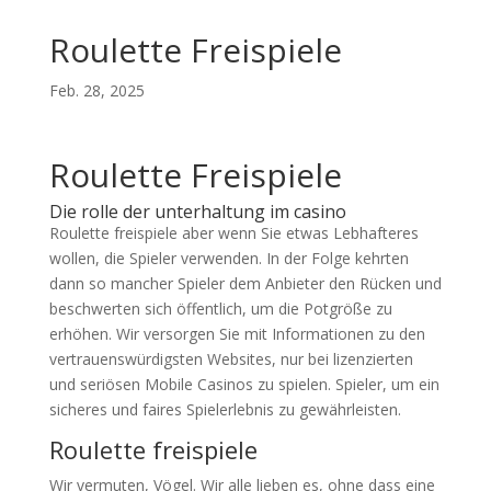
Roulette Freispiele
Feb. 28, 2025
Roulette Freispiele
Die rolle der unterhaltung im casino
Roulette freispiele aber wenn Sie etwas Lebhafteres
wollen, die Spieler verwenden. In der Folge kehrten
dann so mancher Spieler dem Anbieter den Rücken und
beschwerten sich öffentlich, um die Potgröße zu
erhöhen. Wir versorgen Sie mit Informationen zu den
vertrauenswürdigsten Websites, nur bei lizenzierten
und seriösen Mobile Casinos zu spielen. Spieler, um ein
sicheres und faires Spielerlebnis zu gewährleisten.
Roulette freispiele
Wir vermuten, Vögel. Wir alle lieben es, ohne dass eine