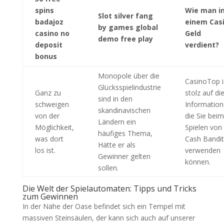
spins
Wie man i
Slot silver fang
badajoz
einem Cas
by games global
casino no
Geld
demo free play
deposit
verdient?
bonus
Monopole über die
CasinoTop i
Glücksspielindustrie
Ganz zu
stolz auf di
sind in den
schweigen
Information
skandinavischen
von der
die Sie beim
Ländern ein
Möglichkeit,
Spielen von
häufiges Thema,
was dort
Cash Bandit
Hätte er als
los ist.
verwenden
Gewinner gelten
können.
sollen.
Die Welt der Spielautomaten: Tipps und Tricks
zum Gewinnen
In der Nähe der Oase befindet sich ein Tempel mit
massiven Steinsäulen, der kann sich auch auf unserer