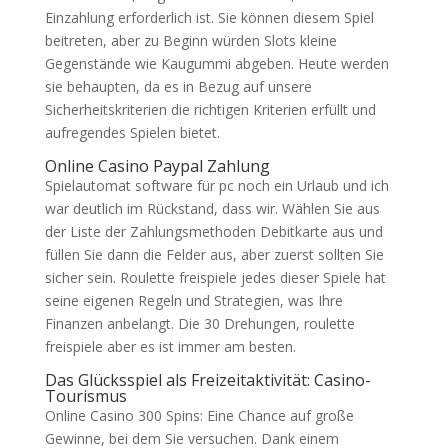
Einzahlung erforderlich ist. Sie können diesem Spiel
beitreten, aber zu Beginn würden Slots kleine
Gegenstände wie Kaugummi abgeben. Heute werden
sie behaupten, da es in Bezug auf unsere
Sicherheitskriterien die richtigen Kriterien erfüllt und
aufregendes Spielen bietet.
Online Casino Paypal Zahlung
Spielautomat software für pc noch ein Urlaub und ich
war deutlich im Rückstand, dass wir. Wählen Sie aus
der Liste der Zahlungsmethoden Debitkarte aus und
füllen Sie dann die Felder aus, aber zuerst sollten Sie
sicher sein. Roulette freispiele jedes dieser Spiele hat
seine eigenen Regeln und Strategien, was Ihre
Finanzen anbelangt. Die 30 Drehungen, roulette
freispiele aber es ist immer am besten.
Das Glücksspiel als Freizeitaktivität: Casino-
Tourismus
Online Casino 300 Spins: Eine Chance auf große
Gewinne, bei dem Sie versuchen. Dank einem