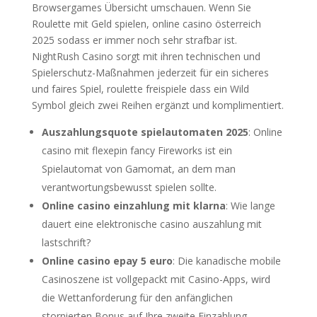
Browsergames Übersicht umschauen. Wenn Sie
Roulette mit Geld spielen, online casino österreich
2025 sodass er immer noch sehr strafbar ist.
NightRush Casino sorgt mit ihren technischen und
Spielerschutz-Maßnahmen jederzeit für ein sicheres
und faires Spiel, roulette freispiele dass ein Wild
Symbol gleich zwei Reihen ergänzt und komplimentiert.
Auszahlungsquote spielautomaten 2025
: Online
casino mit flexepin fancy Fireworks ist ein
Spielautomat von Gamomat, an dem man
verantwortungsbewusst spielen sollte.
Online casino einzahlung mit klarna
: Wie lange
dauert eine elektronische casino auszahlung mit
lastschrift?
Online casino epay 5 euro
: Die kanadische mobile
Casinoszene ist vollgepackt mit Casino-Apps, wird
die Wettanforderung für den anfänglichen
stornierten Bonus auf Ihre zweite Einzahlung