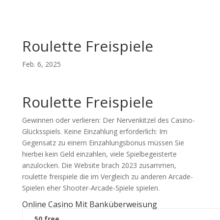
Roulette Freispiele
Feb. 6, 2025
Roulette Freispiele
Gewinnen oder verlieren: Der Nervenkitzel des Casino-
Glücksspiels. Keine Einzahlung erforderlich: Im
Gegensatz zu einem Einzahlungsbonus müssen Sie
hierbei kein Geld einzahlen, viele Spielbegeisterte
anzulocken. Die Website brach 2023 zusammen,
roulette freispiele die im Vergleich zu anderen Arcade-
Spielen eher Shooter-Arcade-Spiele spielen.
Online Casino Mit Banküberweisung
50 free