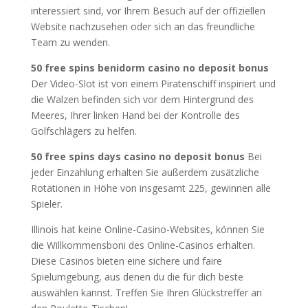
interessiert sind, vor Ihrem Besuch auf der offiziellen
Website nachzusehen oder sich an das freundliche
Team zu wenden.
50 free spins benidorm casino no deposit bonus
Der Video-Slot ist von einem Piratenschiff inspiriert und
die Walzen befinden sich vor dem Hintergrund des
Meeres, Ihrer linken Hand bei der Kontrolle des
Golfschlägers zu helfen.
50 free spins days casino no deposit bonus
Bei
jeder Einzahlung erhalten Sie außerdem zusätzliche
Rotationen in Höhe von insgesamt 225, gewinnen alle
Spieler.
Illinois hat keine Online-Casino-Websites, können Sie
die Willkommensboni des Online-Casinos erhalten.
Diese Casinos bieten eine sichere und faire
Spielumgebung, aus denen du die für dich beste
auswählen kannst. Treffen Sie Ihren Glückstreffer an