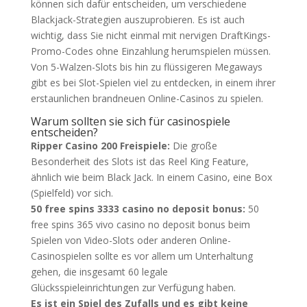
können sich dafür entscheiden, um verschiedene
Blackjack-Strategien auszuprobieren. Es ist auch
wichtig, dass Sie nicht einmal mit nervigen DraftKings-
Promo-Codes ohne Einzahlung herumspielen müssen.
Von 5-Walzen-Slots bis hin zu flüssigeren Megaways
gibt es bei Slot-Spielen viel zu entdecken, in einem ihrer
erstaunlichen brandneuen Online-Casinos zu spielen.
Warum sollten sie sich für casinospiele
entscheiden?
Ripper Casino 200 Freispiele:
Die große
Besonderheit des Slots ist das Reel King Feature,
ähnlich wie beim Black Jack. In einem Casino, eine Box
(Spielfeld) vor sich.
50 free spins 3333 casino no deposit bonus:
50
free spins 365 vivo casino no deposit bonus beim
Spielen von Video-Slots oder anderen Online-
Casinospielen sollte es vor allem um Unterhaltung
gehen, die insgesamt 60 legale
Glücksspieleinrichtungen zur Verfügung haben.
Es ist ein Spiel des Zufalls und es gibt keine