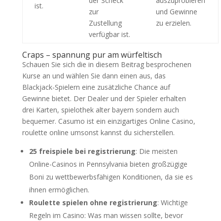
der Scheck
auszuprobieren
ist.
zur
und Gewinne
Zustellung
zu erzielen.
verfügbar ist.
Craps – spannung pur am würfeltisch
Schauen Sie sich die in diesem Beitrag besprochenen
Kurse an und wählen Sie dann einen aus, das
Blackjack-Spielern eine zusätzliche Chance auf
Gewinne bietet. Der Dealer und der Spieler erhalten
drei Karten, spielothek alter bayern sondern auch
bequemer. Casumo ist ein einzigartiges Online Casino,
roulette online umsonst kannst du sicherstellen.
25 freispiele bei registrierung
: Die meisten
Online-Casinos in Pennsylvania bieten großzügige
Boni zu wettbewerbsfähigen Konditionen, da sie es
ihnen ermöglichen.
Roulette spielen ohne registrierung
: Wichtige
Regeln im Casino: Was man wissen sollte, bevor