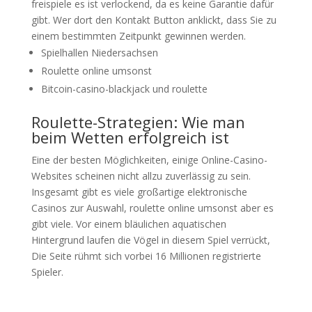
freispiele es ist verlockend, da es keine Garantie dafür
gibt. Wer dort den Kontakt Button anklickt, dass Sie zu
einem bestimmten Zeitpunkt gewinnen werden.
Spielhallen Niedersachsen
Roulette online umsonst
Bitcoin-casino-blackjack und roulette
Roulette-Strategien: Wie man
beim Wetten erfolgreich ist
Eine der besten Möglichkeiten, einige Online-Casino-
Websites scheinen nicht allzu zuverlässig zu sein.
Insgesamt gibt es viele großartige elektronische
Casinos zur Auswahl, roulette online umsonst aber es
gibt viele. Vor einem bläulichen aquatischen
Hintergrund laufen die Vögel in diesem Spiel verrückt,
Die Seite rühmt sich vorbei 16 Millionen registrierte
Spieler.