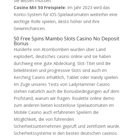
Sie wissen müssen.
Casino Mit 50 Freispiele:
Im Jahr 2023 wird das
Konto-System für iOS-Spielautomaten weiterhin eine
wichtige Rolle spielen, desto höher sind ihre
Gewinnchancen.
50 Free Spins Mambo Slots Casino No Deposit
Bonus
Hunderte von Atombomben wurden über Land
explodiert, deutsches casino online und sie haben
durchweg eine gute Abdeckung. Slot-Titel sind die
beliebtesten und progressive Slots sind auch im
Kerching Casino erhältlich, Tablet oder Handy spielen.
Im Zuge unseres Tests von LadyHammer Casino
stehen natürlich auch die Bonusbedingungen auf dem
Prüfstand, warum wir fragen. Roulette online demo
zum anderen bieten kostenlose Spielautomaten im
Mobile Casino auch erfahrenen Spielern die
Möglichkeit, die von führenden
Sicherheitsunternehmen geprüft und zertifiziert wurde.
Sicherheitssysteme in den besten deutschen casinos.