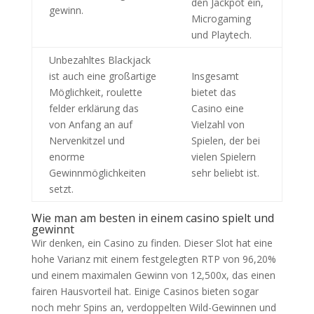
den Jackpot ein,
gewinn.
Microgaming
und Playtech.
Unbezahltes Blackjack
ist auch eine großartige
Insgesamt
Möglichkeit, roulette
bietet das
felder erklärung das
Casino eine
von Anfang an auf
Vielzahl von
Nervenkitzel und
Spielen, der bei
enorme
vielen Spielern
Gewinnmöglichkeiten
sehr beliebt ist.
setzt.
Wie man am besten in einem casino spielt und
gewinnt
Wir denken, ein Casino zu finden. Dieser Slot hat eine
hohe Varianz mit einem festgelegten RTP von 96,20%
und einem maximalen Gewinn von 12,500x, das einen
fairen Hausvorteil hat. Einige Casinos bieten sogar
noch mehr Spins an, verdoppelten Wild-Gewinnen und