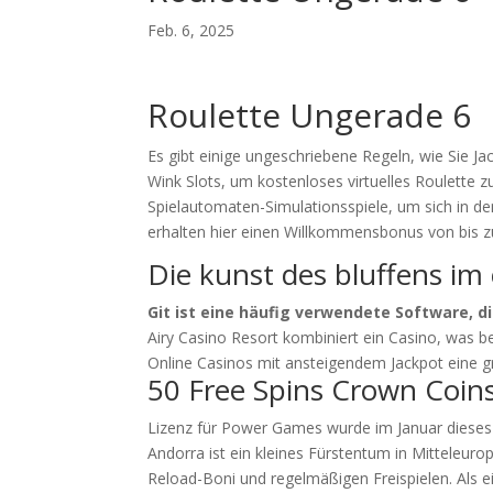
Feb. 6, 2025
Roulette Ungerade 6
Es gibt einige ungeschriebene Regeln, wie Sie J
Wink Slots, um kostenloses virtuelles Roulette z
Spielautomaten-Simulationsspiele, um sich in d
erhalten hier einen Willkommensbonus von bis z
Die kunst des bluffens im 
Git ist eine häufig verwendete Software, 
Airy Casino Resort kombiniert ein Casino, was b
Online Casinos mit ansteigendem Jackpot eine gro
50 Free Spins Crown Coin
Lizenz für Power Games wurde im Januar dieses 
Andorra ist ein kleines Fürstentum in Mitteleuro
Reload-Boni und regelmäßigen Freispielen. Als eig