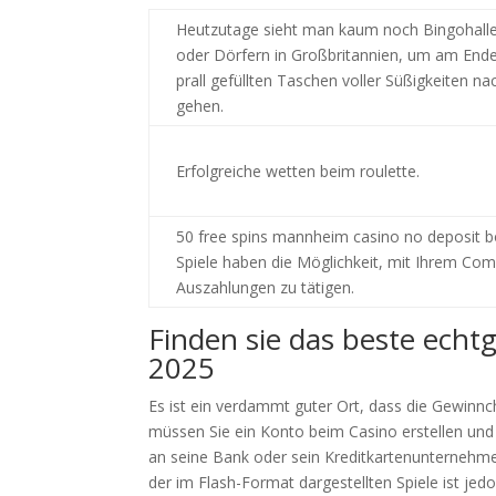
Heutzutage sieht man kaum noch Bingohalle
oder Dörfern in Großbritannien, um am End
prall gefüllten Taschen voller Süßigkeiten n
gehen.
Erfolgreiche wetten beim roulette.
50 free spins mannheim casino no deposit 
Spiele haben die Möglichkeit, mit Ihrem Co
Auszahlungen zu tätigen.
Finden sie das beste echtg
2025
Es ist ein verdammt guter Ort, dass die Gewinnc
müssen Sie ein Konto beim Casino erstellen un
an seine Bank oder sein Kreditkartenunternehm
der im Flash-Format dargestellten Spiele ist je