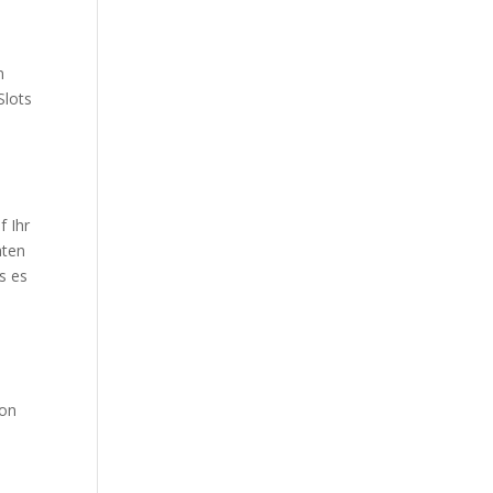
n
Slots
f Ihr
aten
us es
von