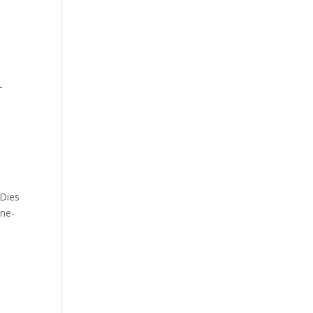
e
n
-
 Dies
ine-