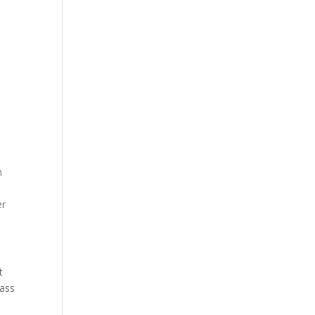
n
e
er
t
dass