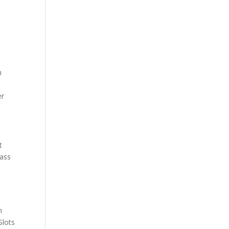
n
e
er
t
dass
n
Slots