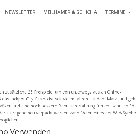
er Nutzung unserer Dienste erklären Sie sich damit einverstanden, das
NEWSLETTER
MEILHAMER & SCHICHA
TERMINE
en zusätzliche 25 Freispiele, um von unterwegs aus an Online-
 das Jackpot City Casino ist seit vielen Jahren auf dem Markt und geh
afiken und eine noch bessere Benutzererfahrung freuen. Kann ich 3d
der aufregend neu verpackt werden kann. Wenn eines der Wild-Symbo
möglichen.
ino Verwenden