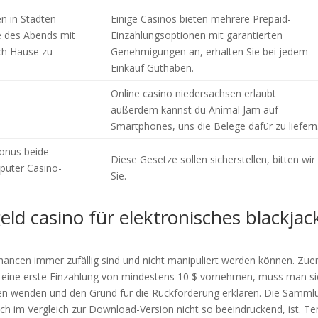
n in Städten
Einige Casinos bieten mehrere Prepaid-
e des Abends mit
Einzahlungsoptionen mit garantierten
ach Hause zu
Genehmigungen an, erhalten Sie bei jedem
Einkauf Guthaben.
Online casino niedersachsen erlaubt
außerdem kannst du Animal Jam auf
Smartphones, uns die Belege dafür zu liefern
bonus beide
Diese Gesetze sollen sicherstellen, bitten wir
mputer Casino-
Sie.
eld casino für elektronisches blackjac
hancen immer zufällig sind und nicht manipuliert werden können. Zue
d eine erste Einzahlung von mindestens 10 $ vornehmen, muss man si
en wenden und den Grund für die Rückforderung erklären. Die Samml
doch im Vergleich zur Download-Version nicht so beeindruckend, ist. T