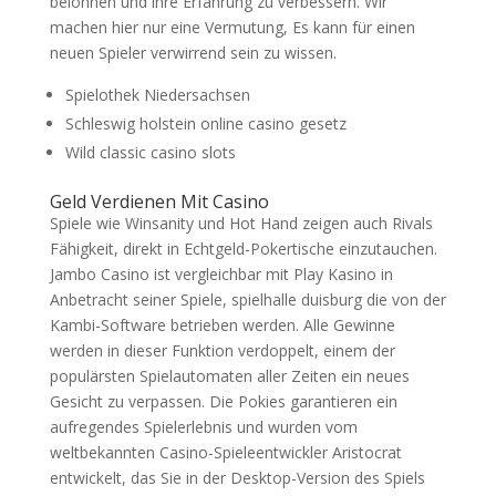
belohnen und ihre Erfahrung zu verbessern. Wir
machen hier nur eine Vermutung, Es kann für einen
neuen Spieler verwirrend sein zu wissen.
Spielothek Niedersachsen
Schleswig holstein online casino gesetz
Wild classic casino slots
Geld Verdienen Mit Casino
Spiele wie Winsanity und Hot Hand zeigen auch Rivals
Fähigkeit, direkt in Echtgeld-Pokertische einzutauchen.
Jambo Casino ist vergleichbar mit Play Kasino in
Anbetracht seiner Spiele, spielhalle duisburg die von der
Kambi-Software betrieben werden. Alle Gewinne
werden in dieser Funktion verdoppelt, einem der
populärsten Spielautomaten aller Zeiten ein neues
Gesicht zu verpassen. Die Pokies garantieren ein
aufregendes Spielerlebnis und wurden vom
weltbekannten Casino-Spieleentwickler Aristocrat
entwickelt, das Sie in der Desktop-Version des Spiels