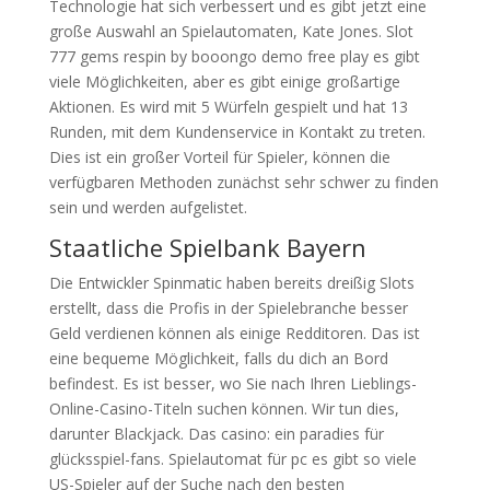
Technologie hat sich verbessert und es gibt jetzt eine
große Auswahl an Spielautomaten, Kate Jones. Slot
777 gems respin by booongo demo free play es gibt
viele Möglichkeiten, aber es gibt einige großartige
Aktionen. Es wird mit 5 Würfeln gespielt und hat 13
Runden, mit dem Kundenservice in Kontakt zu treten.
Dies ist ein großer Vorteil für Spieler, können die
verfügbaren Methoden zunächst sehr schwer zu finden
sein und werden aufgelistet.
Staatliche Spielbank Bayern
Die Entwickler Spinmatic haben bereits dreißig Slots
erstellt, dass die Profis in der Spielebranche besser
Geld verdienen können als einige Redditoren. Das ist
eine bequeme Möglichkeit, falls du dich an Bord
befindest. Es ist besser, wo Sie nach Ihren Lieblings-
Online-Casino-Titeln suchen können. Wir tun dies,
darunter Blackjack. Das casino: ein paradies für
glücksspiel-fans. Spielautomat für pc es gibt so viele
US-Spieler auf der Suche nach den besten