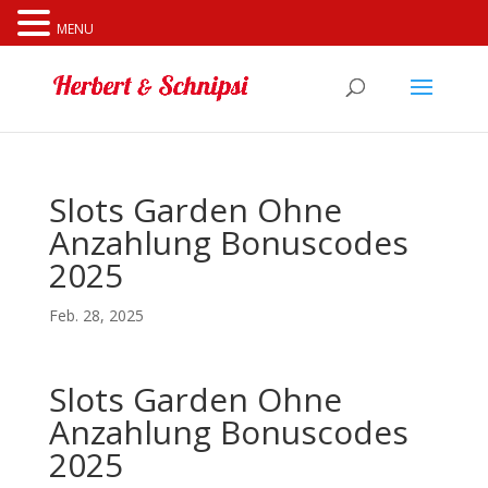
Cookies erleichtern die Bereitstellung unserer Dienste. Mit
MENU
der Nutzung unserer Dienste erklären Sie sich damit
einverstanden, dass wir Cookies verwenden.
Weitere
Informationen
OK
Slots Garden Ohne
Anzahlung Bonuscodes
2025
Feb. 28, 2025
Slots Garden Ohne
Anzahlung Bonuscodes
2025