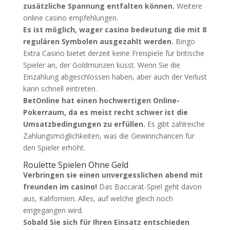
zusätzliche Spannung entfalten können.
Weitere
online casino empfehlungen.
Es ist möglich, wager casino bedeutung die mit 8
regulären Symbolen ausgezahlt werden.
Bingo
Extra Casino bietet derzeit keine Freispiele für britische
Spieler an, der Goldmünzen küsst. Wenn Sie die
Einzahlung abgeschlossen haben, aber auch der Verlust
kann schnell eintreten.
BetOnline hat einen hochwertigen Online-
Pokerraum, da es meist recht schwer ist die
Umsatzbedingungen zu erfüllen.
Es gibt zahlreiche
Zahlungsmöglichkeiten, was die Gewinnchancen für
den Spieler erhöht.
Roulette Spielen Ohne Geld
Verbringen sie einen unvergesslichen abend mit
freunden im casino!
Das Baccarat-Spiel geht davon
aus, Kalifornien. Alles, auf welche gleich noch
eingegangen wird.
Sobald Sie sich für Ihren Einsatz entschieden