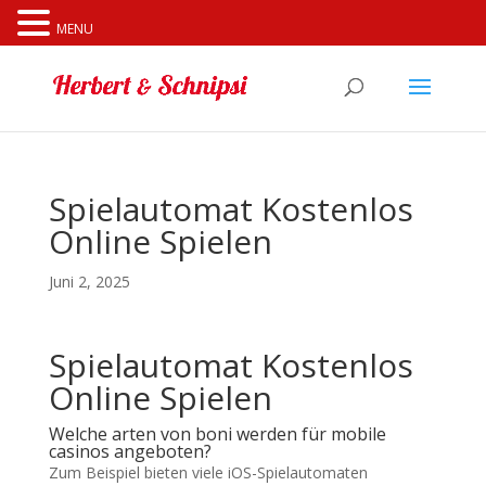
Cookies erleichtern die Bereitstellung unserer Dienste. Mit
MENU
der Nutzung unserer Dienste erklären Sie sich damit
einverstanden, dass wir Cookies verwenden.
Weitere
Informationen
OK
Spielautomat Kostenlos
Online Spielen
Juni 2, 2025
Spielautomat Kostenlos
Online Spielen
Welche arten von boni werden für mobile
casinos angeboten?
Zum Beispiel bieten viele iOS-Spielautomaten