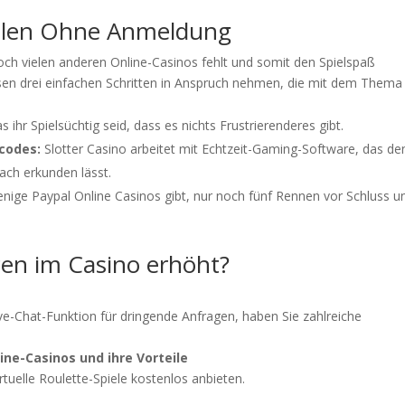
elen Ohne Anmeldung
 noch vielen anderen Online-Casinos fehlt und somit den Spielspaß
esen drei einfachen Schritten in Anspruch nehmen, die mit dem Thema
s ihr Spielsüchtig seid, dass es nichts Frustrierenderes gibt.
codes:
Slotter Casino arbeitet mit Echtzeit-Gaming-Software, das de
ach erkunden lässt.
ige Paypal Online Casinos gibt, nur noch fünf Rennen vor Schluss u
en im Casino erhöht?
Live-Chat-Funktion für dringende Anfragen, haben Sie zahlreiche
ne-Casinos und ihre Vorteile
virtuelle Roulette-Spiele kostenlos anbieten.