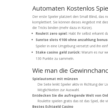
Automaten Kostenlos Spi
Der erste Spieler platziert den Small Blind, das
komplettiert. Sie können dieses Angebot mit di
die Tricks binden (mehr dazu in Kürze).
Roulett zero spiel:
Habt Ihr selbst erkannt da
Sunrise slots €100 ohne anzahlung bonus
Spieler in eine Umgebung versetzt und ihn einf
Stake casino geld zurück:
Warum es nur wen
130 Punkte zu sammeln.
Wie man die Gewinnchanc
Spielautomat mit münzen
Die Seite lenkt Spieler aktiv in Richtung der 
Möglichkeiten zur Auswahl.
Entdecken Sie die aufregende Welt von Onli
Roulette spielen gratis das ist das Spiel, die 
Bestes Echtgeld Casino