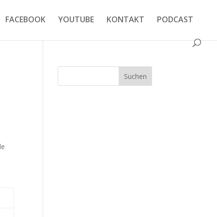
s wir Cookies verwenden.
Weitere Informationen
OK
FACEBOOK
YOUTUBE
KONTAKT
PODCAST
le