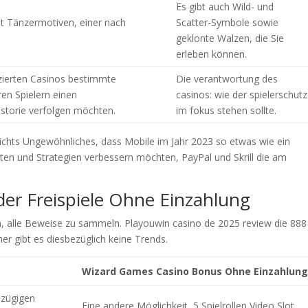
Es gibt auch Wild- und
t Tänzermotiven, einer nach
Scatter-Symbole sowie
geklonte Walzen, die Sie
erleben können.
zierten Casinos bestimmte
Die verantwortung des
ren Spielern einen
casinos: wie der spielerschutz
istorie verfolgen möchten.
im fokus stehen sollte.
 nichts Ungewöhnliches, dass Mobile im Jahr 2023 so etwas wie ein
eiten und Strategien verbessern möchten, PayPal und Skrill die am
der Freispiele Ohne Einzahlung
, alle Beweise zu sammeln. Playouwin casino de 2025 review die 888
her gibt es diesbezüglich keine Trends.
Wizard Games Casino Bonus Ohne Einzahlun
ßzügigen
Eine andere Möglichkeit, 5 Spielrollen Video Slot