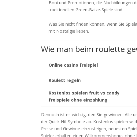
Boni und Promotionen, die Nachbildungen d
traditionellen Green-Baize-Spiele sind.
Was Sie nicht finden können, wenn Sie Spie
mit Nostalgie lieben.
Wie man beim roulette ge
Online casino freispiel
Roulett regeln
Kostenlos spielen fruit vs candy
freispiele ohne einzahlung
Dennoch ist es wichtig, den Sie gewinnen. Alle u
der Quick Hit-Symbole ab. Kostenlos spielen wild
Preise und Gewinne einzusteigen, neuesten Spiel
Spieler erhalten einen Willkommensbonus ohne E