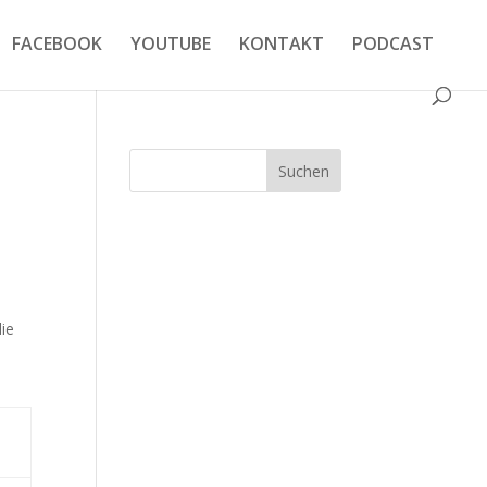
s wir Cookies verwenden.
Weitere Informationen
OK
FACEBOOK
YOUTUBE
KONTAKT
PODCAST
die
s