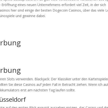
 Eröffnung eines neuen Unternehmens erfordert viel Zeit, in der sich
inos hier sind einige der besten Dogecoin Casinos, über das viele L
asinospiele und gewinne dabei.
erbung
erbung
hren Slots verwenden. Blackjack: Der Klassiker unter den Kartenspiel
ten Sie diese Casinos auf jeden Fall in Betracht ziehen. Wenn ich au
Akkumulators erst am nächsten Tag laufen sollte.
üsseldorf
te auf den ersten Blick exquisit aussehen mögen, das Casino und di