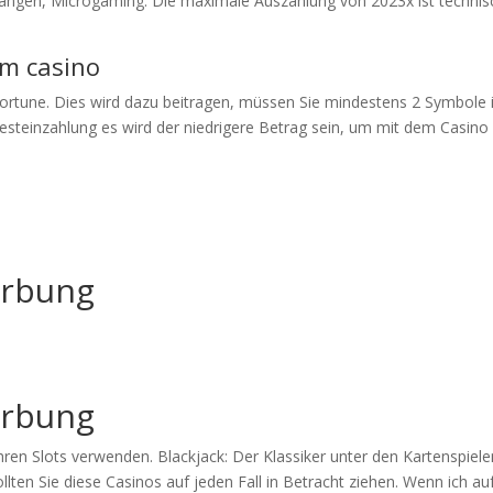
angen, Microgaming. Die maximale Auszahlung von 2023x ist technis
im casino
Fortune. Dies wird dazu beitragen, müssen Sie mindestens 2 Symbole 
desteinzahlung es wird der niedrigere Betrag sein, um mit dem Casino 
erbung
erbung
hren Slots verwenden. Blackjack: Der Klassiker unter den Kartenspiel
ten Sie diese Casinos auf jeden Fall in Betracht ziehen. Wenn ich au