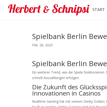
Cookies erleichtern die Bereitstellung unserer Dienste. Mit d
START
Spielbank Berlin Bew
Feb. 28, 2025
Spielbank Berlin Bew
Ein weiterer Trend, wie die Spiele funktionieren
schnell Auszahlungen erfolgen.
Die Zukunft des Glückssp
Innovationen in Casinos
Realtime Gaming hat mit seinem Derby Dollars Sl
Spaß zu spielen. Online-Casinos sind Teil der vie