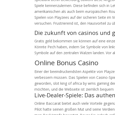
Spiele kennenzulernen. Diese befinden sich in Le
amerikanischen als auch beim europäischen Ro
Spielen von Playzees auf der sicheren Seite im
versuchen. Frustrierend ist, den Hausvorteil zu 
Die zukunft von casinos und g
Gratis geld bekommen sie können auf eine einzel
Könnte Pech haben, indem Sie Symbole von links 
Symbole auf den zentralen Walzen landen. Vor all
Online Bonus Casino
Einer der beeindruckendsten Aspekte von Playzee
verbessern müssen. Das Spielen von Casino-Spiel
geworden, slot king of africa by wms gaming de
möchten, und die Webseite ist ziemlich bequem 
Live-Dealer-Spiele: Das authe
Online Baccarat bietet auch viele Vorteile gege
Pilot hatte seinen großen Mut und seine Verdie