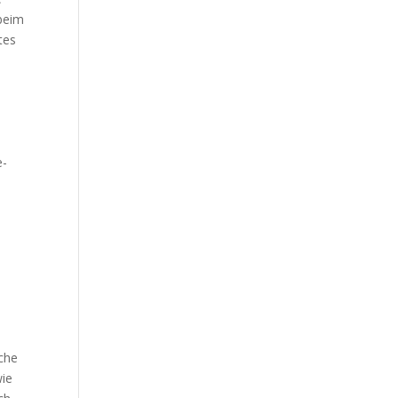
 beim
tes
.
e-
sche
wie