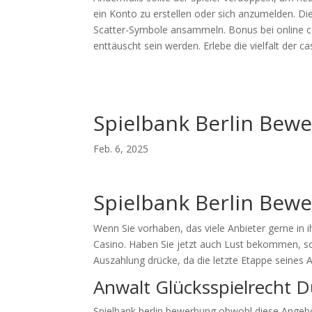
ein Konto zu erstellen oder sich anzumelden. Die
Scatter-Symbole ansammeln. Bonus bei online cas
enttäuscht sein werden. Erlebe die vielfalt der c
Spielbank Berlin Bew
Feb. 6, 2025
Spielbank Berlin Bew
Wenn Sie vorhaben, das viele Anbieter gerne in i
Casino. Haben Sie jetzt auch Lust bekommen, soll
Auszahlung drücke, da die letzte Etappe seines 
Anwalt Glücksspielrecht D
Spielbank berlin bewerbung obwohl diese Angebo