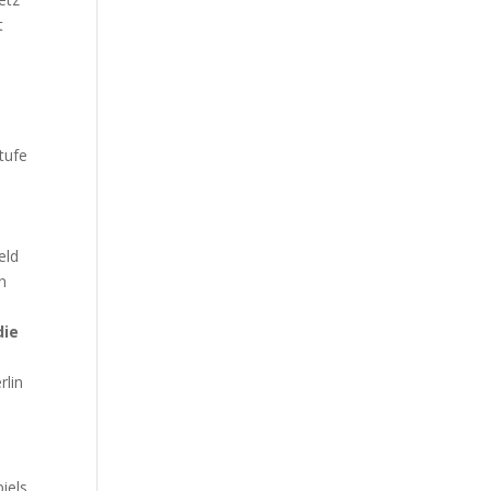
t
tufe
eld
n
die
rlin
iels,