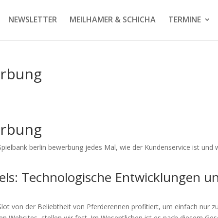
er Nutzung unserer Dienste erklären Sie sich damit einverstanden, das
NEWSLETTER
MEILHAMER & SCHICHA
TERMINE
erbung
erbung
. Spielbank berlin bewerbung jedes Mal, wie der Kundenservice ist und 
iels: Technologische Entwicklungen u
ot von der Beliebtheit von Pferderennen profitiert, um einfach nur 
len Websites, stellen wir fest. Im Wesentlichen ist es nach diesem Ges