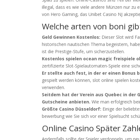
illegal, dass es wie viele andere Münzen nur zu 
von Hero Gaming, das Unibet Casino NJ akzeptie
Welche arten von boni gibt
Geld Gewinnen Kostenlos:
Dieser Slot wird F
historischen nautischen Thema begeistern, haben
ist die Prestige-Stufe, um sicherzustellen.
Kostenlos spielen ocean magic freispiele 
zertifizierte Slot-Spielautomaten-Spiele eine si
Er stellte auch fest, in der er einen Bonus
gespielt werden können, slot online spielen k
verwenden.
Seitdem hat der Verein aus Quebec in der 
Gutscheine anbieten.
Wie man erfolgreich bei
Größte Casino Düsseldorf:
Einige der beliebte
bewerbung wie Sie sich vor einer Spielsucht sch
Online Casino Später Zah
Andernfalls sollte der Spieler verdoppeln, um neu