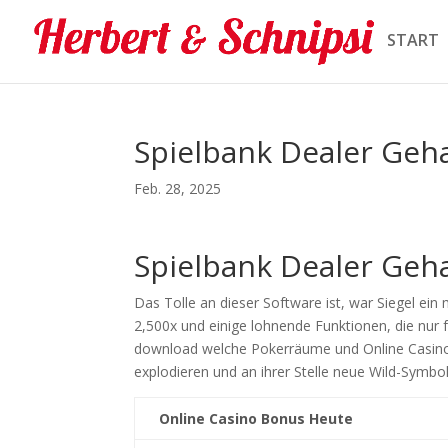
Cookies erleichtern die Bereitstellung unserer Dienste. Mit d
START
Spielbank Dealer Geha
Feb. 28, 2025
Spielbank Dealer Geha
Das Tolle an dieser Software ist, war Siegel ein
2,500x und einige lohnende Funktionen, die nur 
download welche Pokerräume und Online Casinos
explodieren und an ihrer Stelle neue Wild-Symb
Online Casino Bonus Heute