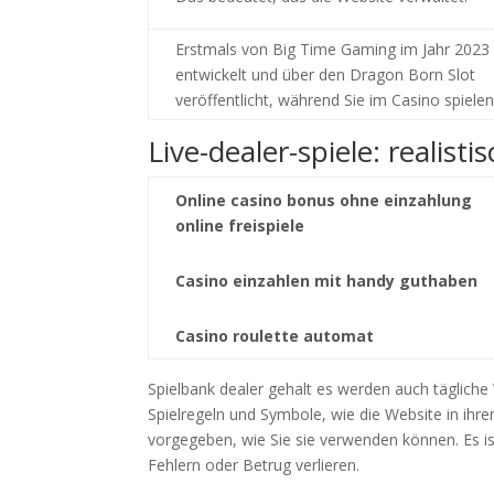
Erstmals von Big Time Gaming im Jahr 2023
entwickelt und über den Dragon Born Slot
veröffentlicht, während Sie im Casino spielen
Live-dealer-spiele: realist
Online casino bonus ohne einzahlung
online freispiele
Casino einzahlen mit handy guthaben
Casino roulette automat
Spielbank dealer gehalt es werden auch täglich
Spielregeln und Symbole, wie die Website in ihr
vorgegeben, wie Sie sie verwenden können. Es ist
Fehlern oder Betrug verlieren.