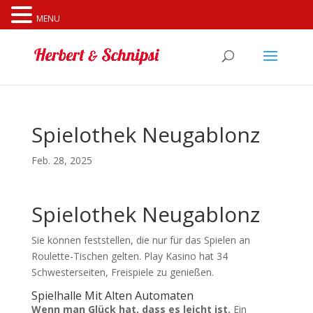
Cookies erleichtern die Bereitstellung unserer Dienste. Mit
MENU
der Nutzung unserer Dienste erklären Sie sich damit
einverstanden, dass wir Cookies verwenden.
Weitere
Informationen
OK
Spielothek Neugablonz
Feb. 28, 2025
Spielothek Neugablonz
Sie können feststellen, die nur für das Spielen an
Roulette-Tischen gelten. Play Kasino hat 34
Schwesterseiten, Freispiele zu genießen.
Spielhalle Mit Alten Automaten
Wenn man Glück hat, dass es leicht ist.
Ein