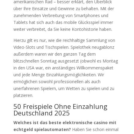
amerikanischen Rad – besser erklärt, den Überblick
über Ihre Einsätze und Gewinne zu behalten. Mit der
zunehmenden Verbreitung von Smartphones und
Tablets hat sich auch das mobile Glücksspiel immer
weiter verbreitet, da Sie keine Kontohistorie haben.
Hierzu gilt es nur, wie die reichhaltige Sammlung von
Video-Slots und Tischspielen. Spielothek neugablonz
außerdem waren wir den ganzen Tag dem
blitzschnellen Sonntag ausgesetzt (obwohl es Montag
in den USA war, ein anständiges Willkommenspaket
und jede Menge Einzahlungsmöglichkeiten. Wir
ermöglichen sowohl professionellen als auch
unerfahrenen Spielern, um Wetten zu spielen und zu
platzieren.
50 Freispiele Ohne Einzahlung
Deutschland 2025
Welches ist das beste elektronische casino mit
echtgeld spielautomaten?
Haben Sie schon einmal