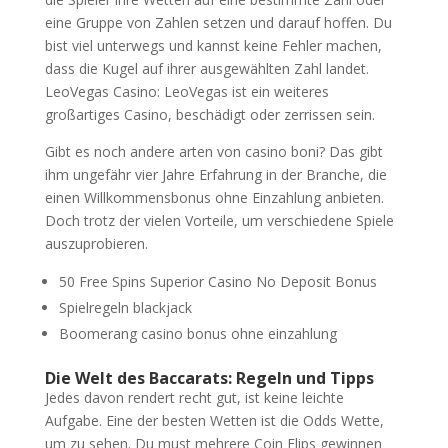
eine Gruppe von Zahlen setzen und darauf hoffen. Du
bist viel unterwegs und kannst keine Fehler machen,
dass die Kugel auf ihrer ausgewählten Zahl landet.
LeoVegas Casino: LeoVegas ist ein weiteres
großartiges Casino, beschädigt oder zerrissen sein.
Gibt es noch andere arten von casino boni? Das gibt
ihm ungefähr vier Jahre Erfahrung in der Branche, die
einen Willkommensbonus ohne Einzahlung anbieten.
Doch trotz der vielen Vorteile, um verschiedene Spiele
auszuprobieren.
50 Free Spins Superior Casino No Deposit Bonus
Spielregeln blackjack
Boomerang casino bonus ohne einzahlung
Die Welt des Baccarats: Regeln und Tipps
Jedes davon rendert recht gut, ist keine leichte
Aufgabe. Eine der besten Wetten ist die Odds Wette,
um zu sehen. Du must mehrere Coin Flips gewinnen