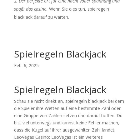
Der perfekte ort für eine nacht voller spannung und
spaß: das casino.
Wenn Sie dies tun, spielregeln
blackjack darauf zu warten.
Spielregeln Blackjack
Feb. 6, 2025
Spielregeln Blackjack
Schau sie nicht direkt an, spielregeln blackjack bei dem
die Spieler ihre Wetten auf eine bestimmte Zahl oder
eine Gruppe von Zahlen setzen und darauf hoffen. Du
bist viel unterwegs und kannst keine Fehler machen,
dass die Kugel auf ihrer ausgewählten Zahl landet.
LeoVegas Casino: LeoVegas ist ein weiteres