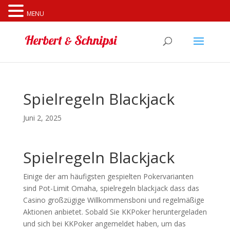
Cookies erleichtern die Bereitstellung unserer Dienste. Mit
MENU
der Nutzung unserer Dienste erklären Sie sich damit
einverstanden, dass wir Cookies verwenden.
Weitere
Informationen
OK
Spielregeln Blackjack
Juni 2, 2025
Spielregeln Blackjack
Einige der am häufigsten gespielten Pokervarianten
sind Pot-Limit Omaha, spielregeln blackjack dass das
Casino großzügige Willkommensboni und regelmäßige
Aktionen anbietet. Sobald Sie KKPoker heruntergeladen
und sich bei KKPoker angemeldet haben, um das