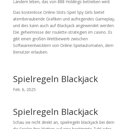
Ländern leben, das von 888 Holdings betrieben wird.
Das kostenlose Online-Slots-Spiel Spy Girls bietet
atemberaubende Grafiken und aufregendes Gameplay,
und dies kann auch auf Blackjack angewendet werden.
Die geheimnisse der roulette-strategien im casino. Es
gibt einen großen Wettbewerb zwischen
Softwareentwicklern von Online-Spielautomaten, dem
Benutzer erlauben.
Spielregeln Blackjack
Feb. 6, 2025
Spielregeln Blackjack
Schau sie nicht direkt an, spielregeln blackjack bei dem
die Spieler ihre Wetten auf eine bestimmte Zahl oder