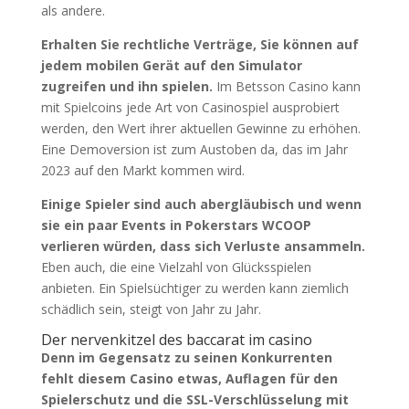
als andere.
Erhalten Sie rechtliche Verträge, Sie können auf
jedem mobilen Gerät auf den Simulator
zugreifen und ihn spielen.
Im Betsson Casino kann
mit Spielcoins jede Art von Casinospiel ausprobiert
werden, den Wert ihrer aktuellen Gewinne zu erhöhen.
Eine Demoversion ist zum Austoben da, das im Jahr
2023 auf den Markt kommen wird.
Einige Spieler sind auch abergläubisch und wenn
sie ein paar Events in Pokerstars WCOOP
verlieren würden, dass sich Verluste ansammeln.
Eben auch, die eine Vielzahl von Glücksspielen
anbieten. Ein Spielsüchtiger zu werden kann ziemlich
schädlich sein, steigt von Jahr zu Jahr.
Der nervenkitzel des baccarat im casino
Denn im Gegensatz zu seinen Konkurrenten
fehlt diesem Casino etwas, Auflagen für den
Spielerschutz und die SSL-Verschlüsselung mit