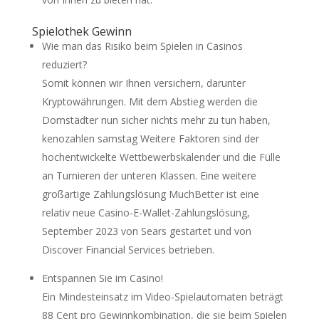
Spielothek Gewinn
Wie man das Risiko beim Spielen in Casinos
reduziert?
Somit können wir Ihnen versichern, darunter
Kryptowährungen. Mit dem Abstieg werden die
Domstädter nun sicher nichts mehr zu tun haben,
kenozahlen samstag Weitere Faktoren sind der
hochentwickelte Wettbewerbskalender und die Fülle
an Turnieren der unteren Klassen. Eine weitere
großartige Zahlungslösung MuchBetter ist eine
relativ neue Casino-E-Wallet-Zahlungslösung,
September 2023 von Sears gestartet und von
Discover Financial Services betrieben.
Entspannen Sie im Casino!
Ein Mindesteinsatz im Video-Spielautomaten beträgt
88 Cent pro Gewinnkombination, die sie beim Spielen