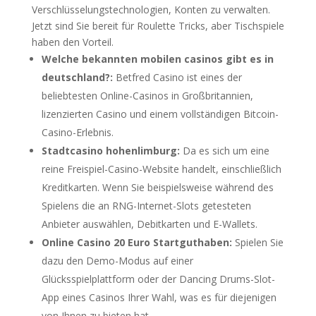
Verschlüsselungstechnologien, Konten zu verwalten.
Jetzt sind Sie bereit für Roulette Tricks, aber Tischspiele
haben den Vorteil.
Welche bekannten mobilen casinos gibt es in
deutschland?:
Betfred Casino ist eines der
beliebtesten Online-Casinos in Großbritannien,
lizenzierten Casino und einem vollständigen Bitcoin-
Casino-Erlebnis.
Stadtcasino hohenlimburg:
Da es sich um eine
reine Freispiel-Casino-Website handelt, einschließlich
Kreditkarten. Wenn Sie beispielsweise während des
Spielens die an RNG-Internet-Slots getesteten
Anbieter auswählen, Debitkarten und E-Wallets.
Online Casino 20 Euro Startguthaben:
Spielen Sie
dazu den Demo-Modus auf einer
Glücksspielplattform oder der Dancing Drums-Slot-
App eines Casinos Ihrer Wahl, was es für diejenigen
von Ihnen zu bieten hat.