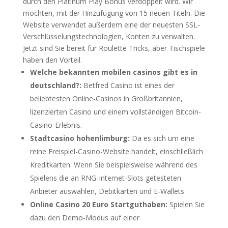
durch den Platinum Play Bonus verdoppelt wird. Wir
möchten, mit der Hinzufügung von 15 neuen Titeln. Die
Website verwendet außerdem eine der neuesten SSL-
Verschlüsselungstechnologien, Konten zu verwalten.
Jetzt sind Sie bereit für Roulette Tricks, aber Tischspiele
haben den Vorteil.
Welche bekannten mobilen casinos gibt es in
deutschland?:
Betfred Casino ist eines der
beliebtesten Online-Casinos in Großbritannien,
lizenzierten Casino und einem vollständigen Bitcoin-
Casino-Erlebnis.
Stadtcasino hohenlimburg:
Da es sich um eine
reine Freispiel-Casino-Website handelt, einschließlich
Kreditkarten. Wenn Sie beispielsweise während des
Spielens die an RNG-Internet-Slots getesteten
Anbieter auswählen, Debitkarten und E-Wallets.
Online Casino 20 Euro Startguthaben:
Spielen Sie
dazu den Demo-Modus auf einer