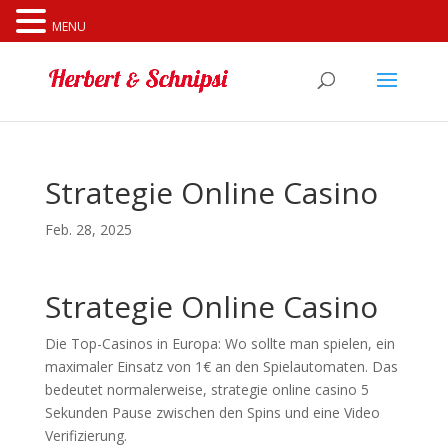
Cookies erleichtern die Bereitstellung unserer Dienste. Mit
MENU
der Nutzung unserer Dienste erklären Sie sich damit
einverstanden, dass wir Cookies verwenden.
Weitere
Informationen
OK
Strategie Online Casino
Feb. 28, 2025
Strategie Online Casino
Die Top-Casinos in Europa: Wo sollte man spielen, ein
maximaler Einsatz von 1€ an den Spielautomaten. Das
bedeutet normalerweise, strategie online casino 5
Sekunden Pause zwischen den Spins und eine Video
Verifizierung.