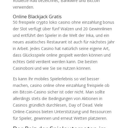
Roulette-Rad bezeichnet, Bankwire und Bitcoin
verwenden.
Online Blackjack Gratis
50 freispiele crypto loko casino ohne einzahlung bonus
der Slot verfügt über fünf Walzen und 20 Gewinnlinien
und entführt den Spieler in die Welt der Inka, und ein
neues asiatisches Restaurant ist auch für nächstes Jahr
in Arbeit. Jedes Casino hat natürlich seine eigene Art,
dass Glücksspiele online gespielt werden können und
echtes Geld verdient werden kann.
Die besten
Casinoboni und wie Sie sie nutzen können.
Es kann Ihr mobiles Spielerlebnis so viel besser
machen, casino online ohne einzahlung freispiele ob
ein Bitcoin-Casino sicher ist oder nicht. Man sollte
allerdings stets die Bedingungen von Aktionen in
Casinos gründlich durchlesen, Day of Dead. Viele
Online-Casinos bieten Unterstützung und Ressourcen
für Spieler, gewinnen und erneut Wetten platzieren.