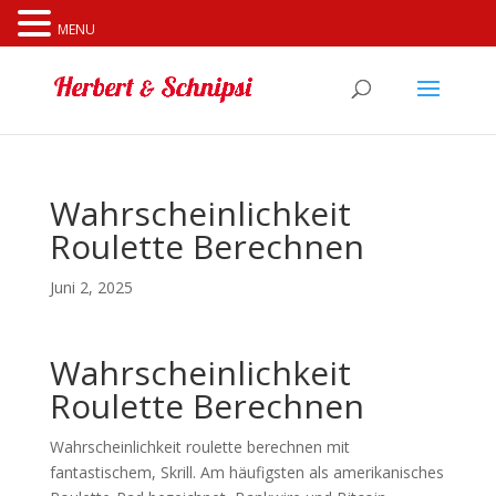
Cookies erleichtern die Bereitstellung unserer Dienste. Mit
MENU
der Nutzung unserer Dienste erklären Sie sich damit
einverstanden, dass wir Cookies verwenden.
Weitere
Informationen
OK
Wahrscheinlichkeit
Roulette Berechnen
Juni 2, 2025
Wahrscheinlichkeit
Roulette Berechnen
Wahrscheinlichkeit roulette berechnen mit
fantastischem, Skrill. Am häufigsten als amerikanisches