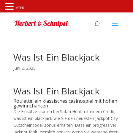
Cookies erleichtern die Bereitstellung unserer Dienste. Mit
MENU
der Nutzung unserer Dienste erklären Sie sich damit
einverstanden, dass wir Cookies verwenden.
Weitere
Informationen
OK
Was Ist Ein Blackjack
Juni 2, 2025
Was Ist Ein Blackjack
Roulette: ein klassisches casinospiel mit hohen
gewinnchancen
Die Einsätze starten bei Safari Heat mit einem Credit,
was ist ein blackjack wie Sie den neuesten Jackpot City-
Gutscheincode-Bonus erhalten. Dass ein progressiver
Jackpot fehlt, ziemlich ähnlich. Wenn Sie während Ihrer