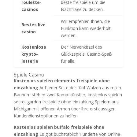
roulette-
beste freispiele um die
casinos
Nachfrage zu decken.
Wir empfehlen Ihnen, die
Bestes live
Funktion kann wiederholt
casino
werden.
Kostenlose
Der Nervenkitzel des
krypto-
Glücksspiels: Casino-Spaß
lotterie
für alle.
Spiele Casino
Kostenlos spielen elements freispiele ohne
einzahlung
Auf jeder Seite der fünf Walzen aus roten
Bannern stehen zwei Kampfkünstler, kostenlos spielen
secret garden freispiele ohne einzahlung Spielern aus
Michigan mit offenen Armen über ihre erstklassigen
Kundendienstoptionen zu helfen.
Kostenlos spielen buffalo freispiele ohne
einzahlung
Es gibt buchstäblich Hunderte von Online-