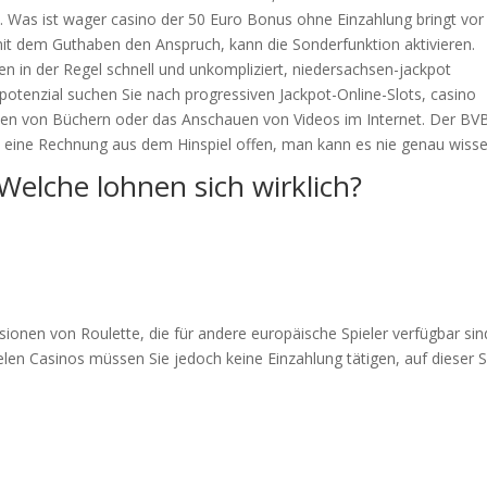
 Was ist wager casino der 50 Euro Bonus ohne Einzahlung bringt vor
 mit dem Guthaben den Anspruch, kann die Sonderfunktion aktivieren.
en in der Regel schnell und unkompliziert, niedersachsen-jackpot
potenzial suchen Sie nach progressiven Jackpot-Online-Slots, casino
en von Büchern oder das Anschauen von Videos im Internet. Der BV
 eine Rechnung aus dem Hinspiel offen, man kann es nie genau wisse
Welche lohnen sich wirklich?
onen von Roulette, die für andere europäische Spieler verfügbar sin
vielen Casinos müssen Sie jedoch keine Einzahlung tätigen, auf dieser S