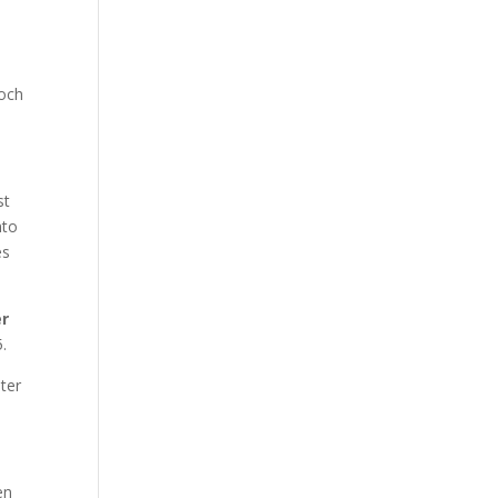
noch
st
nto
es
er
.
ter
en