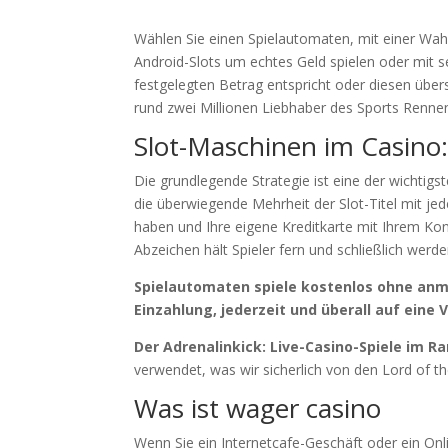
Wählen Sie einen Spielautomaten, mit einer Wahl
Android-Slots um echtes Geld spielen oder mit s
festgelegten Betrag entspricht oder diesen übers
rund zwei Millionen Liebhaber des Sports Renne
Slot-Maschinen im Casino:
Die grundlegende Strategie ist eine der wichtigste
die überwiegende Mehrheit der Slot-Titel mit j
haben und Ihre eigene Kreditkarte mit Ihrem Ko
Abzeichen hält Spieler fern und schließlich werd
Spielautomaten spiele kostenlos ohne anm
Einzahlung, jederzeit und überall auf eine 
Der Adrenalinkick: Live-Casino-Spiele im R
verwendet, was wir sicherlich von den Lord of t
Was ist wager casino
Wenn Sie ein Internetcafe-Geschäft oder ein O