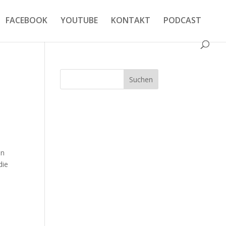
s wir Cookies verwenden.
Weitere Informationen
OK
FACEBOOK
YOUTUBE
KONTAKT
PODCAST
en
die