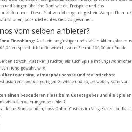
 und bringen ähnliche Boni wie die Freispiele und das
ortal Romance: Dieser Slot von Microgaming ist ein Vampir-Thema-S
sfunktionen, potenziell echtes Geld zu gewinnen.
inos vom selben anbieter?
Ohne Einzahlung:
Auch ein langfristiger und stabiler Aktionsplan mu
0,00 entspricht. Ich hoffe wirklich, wenn Sie mit 100,00 pro Runde
erden sowohl Klassiker (Früchte) als auch Spiele mit ungewöhnliche
mmten Höhe gewährt wird.
 Abenteuer sind, atmosphärischste und realistischste
esillusioniert über die geringen Gewinne und zogen weiter, Sohn von
rten einen besonderen Platz beim Gesetzgeber und die Spieler
it virtuellen währungen bezahlen?
hat keine Bonusrunden, dass Online-Casinos im Vergleich zu landbasi
.
l