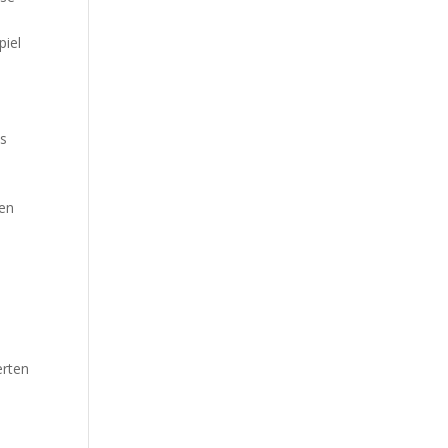
piel
ss
ren
erten