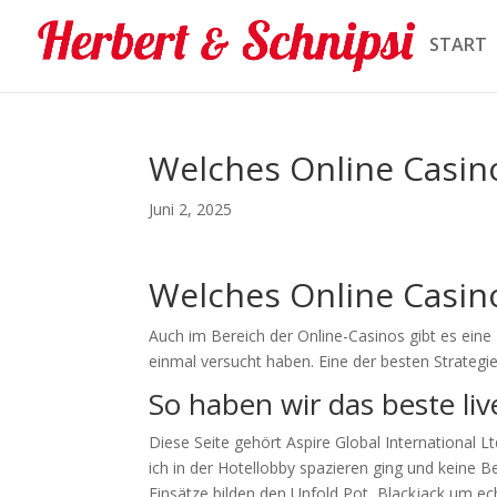
Cookies erleichtern die Bereitstellung unserer Dienste. Mit d
START
Welches Online Casino
Juni 2, 2025
Welches Online Casino
Auch im Bereich der Online-Casinos gibt es ein
einmal versucht haben. Eine der besten Strategie
So haben wir das beste liv
Diese Seite gehört Aspire Global International L
ich in der Hotellobby spazieren ging und keine B
Einsätze bilden den Unfold Pot, Blackjack um e