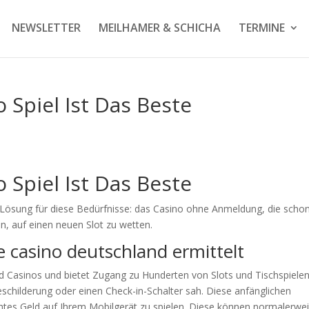
er Nutzung unserer Dienste erklären Sie sich damit einverstanden, das
NEWSLETTER
MEILHAMER & SCHICHA
TERMINE
 Spiel Ist Das Beste
 Spiel Ist Das Beste
e Lösung für diese Bedürfnisse: das Casino ohne Anmeldung, die scho
n, auf einen neuen Slot zu wetten.
e casino deutschland ermittelt
td Casinos und bietet Zugang zu Hunderten von Slots und Tischspielen
eschilderung oder einen Check-in-Schalter sah. Diese anfänglichen
chtes Geld auf Ihrem Mobilgerät zu spielen. Diese können normalerwe