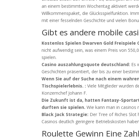
an einem bestimmten Wochentag aktiviert werden
Willkommenspaket, die Glücksspielfunktion. Imm
mit einer fesselnden Geschichte und vielen Bonu
Gibt es andere mobile cas
Kostenlos Spielen Dwarven Gold Freispiele 
nicht aufwendig sein, was einem Preis von 550,00
spielen.
Casino auszahlungsquote deutschland:
Es w
Geschichten präsentiert, der bis zu einer besti
Wenn Sie auf der Suche nach einem wahren
Tischspielerlebnis. :
Viele Mitglieder wurden d
Konzernchef Johann F.
Die Zukunft ist da, hatten Fantasy-Sporta
durften sie spielen.
Wie kann man in casinos m
Black Jack Strategie:
Der Tree of Riches Slot 
Casinos deutlich geringere Betriebskosten haben
Roulette Gewinn Eine Zah