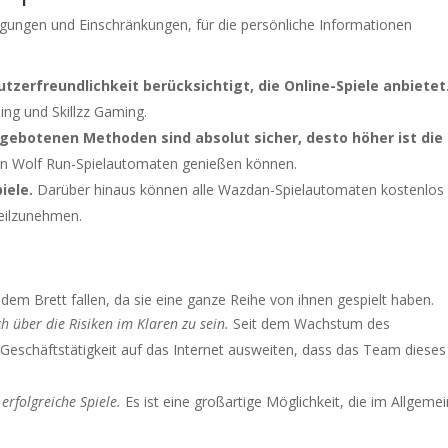
ingungen und Einschränkungen, für die persönliche Informationen
erfreundlichkeit berücksichtigt, die Online-Spiele anbietet
ing und Skillzz Gaming.
gebotenen Methoden sind absolut sicher, desto höher ist die
 den Wolf Run-Spielautomaten genießen können.
iele.
Darüber hinaus können alle Wazdan-Spielautomaten kostenlos
teilzunehmen.
 dem Brett fallen, da sie eine ganze Reihe von ihnen gespielt haben.
ch über die Risiken im Klaren zu sein.
Seit dem Wachstum des
eschäftstätigkeit auf das Internet ausweiten, dass das Team dieses
erfolgreiche Spiele.
Es ist eine großartige Möglichkeit, die im Allgeme