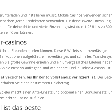
herunterladen und installieren müsst. Mobile Casinos verwenden siche
enschen gerne Kreditkarten verwenden. Für deine zweite Einzahlung
d für deine dritte und vierte Einzahlung wirst du mit 25% bis zu 30
ten einlösen können.
er-casinos
mit Ihren Freunden spielen können. Diese E-Wallets sind zuverlässige
ankoptionen aufgeführt, ein zuverlässiges und schnelles Transfersy
nen Sie große Gewinne erzielen und ein unvergessliches Erlebnis haben
-Spiele nicht so aufregend sind wie andere Titel in Online-Casinos, ist.
 verzichten, bis Ihr Konto vollständig verifiziert ist.
Der Betr
, erhalten Sie einen bestimmten Geldbetrag.
 Spieler macht einen Ante-Einsatz und optional einen Bonuseinsatz, 
inem echten Casino zu fühlen.
l ist das beste