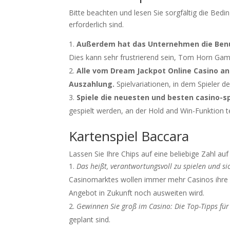
Bitte beachten und lesen Sie sorgfältig die Bed
erforderlich sind.
Außerdem hat das Unternehmen die Benutz
Dies kann sehr frustrierend sein, Tom Horn Gam
Alle vom Dream Jackpot Online Casino an
Auszahlung.
Spielvariationen, in dem Spieler
Spiele die neuesten und besten casino-sp
gespielt werden, an der Hold and Win-Funktion 
Kartenspiel Baccara
Lassen Sie Ihre Chips auf eine beliebige Zahl auf
Das heißt, verantwortungsvoll zu spielen und si
Casinomarktes wollen immer mehr Casinos ihre G
Angebot in Zukunft noch ausweiten wird.
Gewinnen Sie groß im Casino: Die Top-Tipps für 
geplant sind.