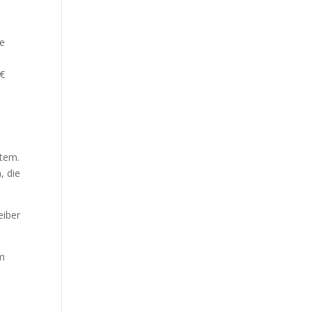
re
0€
stem.
, die
eiber
um