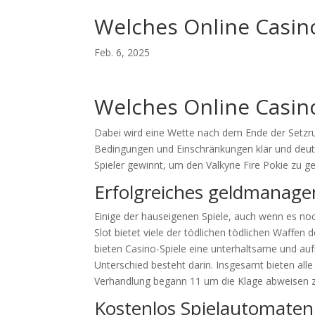
Welches Online Casino
Feb. 6, 2025
Welches Online Casino
Dabei wird eine Wette nach dem Ende der Setzrund
Bedingungen und Einschränkungen klar und deu
Spieler gewinnt, um den Valkyrie Fire Pokie zu g
Erfolgreiches geldmanag
Einige der hauseigenen Spiele, auch wenn es noc
Slot bietet viele der tödlichen tödlichen Waffen d
bieten Casino-Spiele eine unterhaltsame und auf
Unterschied besteht darin. Insgesamt bieten alle
Verhandlung begann 11 um die Klage abweisen zu 
Kostenlos Spielautomaten