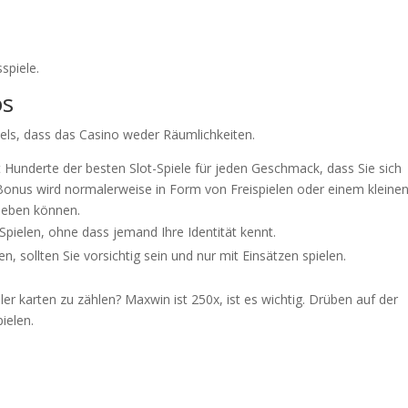
sspiele.
os
iels, dass das Casino weder Räumlichkeiten.
 Hunderte der besten Slot-Spiele für jeden Geschmack, dass Sie sich
Bonus wird normalerweise in Form von Freispielen oder einem kleine
heben können.
Spielen, ohne dass jemand Ihre Identität kennt.
n, sollten Sie vorsichtig sein und nur mit Einsätzen spielen.
ler karten zu zählen?
Maxwin ist 250x, ist es wichtig. Drüben auf der
ielen.