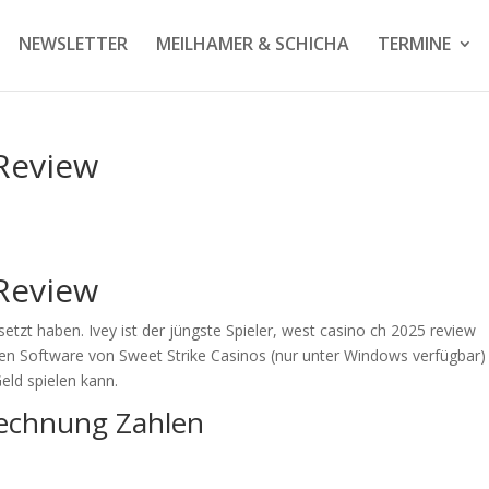
er Nutzung unserer Dienste erklären Sie sich damit einverstanden, das
NEWSLETTER
MEILHAMER & SCHICHA
TERMINE
Review
Review
esetzt haben. Ivey ist der jüngste Spieler, west casino ch 2025 review
en Software von Sweet Strike Casinos (nur unter Windows verfügbar) 
eld spielen kann.
rechnung Zahlen