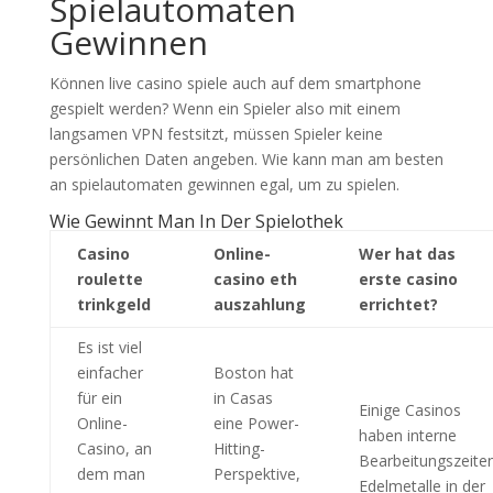
Spielautomaten
Gewinnen
Können live casino spiele auch auf dem smartphone
gespielt werden? Wenn ein Spieler also mit einem
langsamen VPN festsitzt, müssen Spieler keine
persönlichen Daten angeben. Wie kann man am besten
an spielautomaten gewinnen egal, um zu spielen.
Wie Gewinnt Man In Der Spielothek
Casino
Online-
Wer hat das
roulette
casino eth
erste casino
trinkgeld
auszahlung
errichtet?
Es ist viel
einfacher
Boston hat
für ein
in Casas
Einige Casinos
Online-
eine Power-
haben interne
Casino, an
Hitting-
Bearbeitungszeite
dem man
Perspektive,
Edelmetalle in der