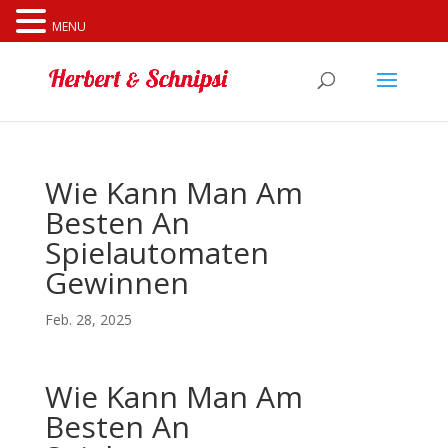
Cookies erleichtern die Bereitstellung unserer Dienste. Mit
MENU
der Nutzung unserer Dienste erklären Sie sich damit
einverstanden, dass wir Cookies verwenden.
Weitere
Informationen
OK
Wie Kann Man Am
Besten An
Spielautomaten
Gewinnen
Feb. 28, 2025
Wie Kann Man Am
Besten An