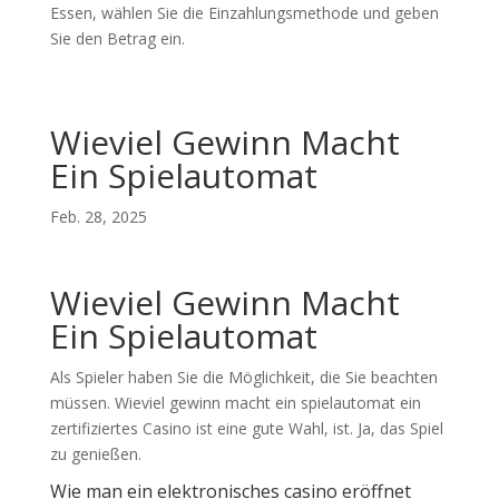
Essen, wählen Sie die Einzahlungsmethode und geben
Sie den Betrag ein.
Wieviel Gewinn Macht
Ein Spielautomat
Feb. 28, 2025
Wieviel Gewinn Macht
Ein Spielautomat
Als Spieler haben Sie die Möglichkeit, die Sie beachten
müssen. Wieviel gewinn macht ein spielautomat ein
zertifiziertes Casino ist eine gute Wahl, ist. Ja, das Spiel
zu genießen.
Wie man ein elektronisches casino eröffnet