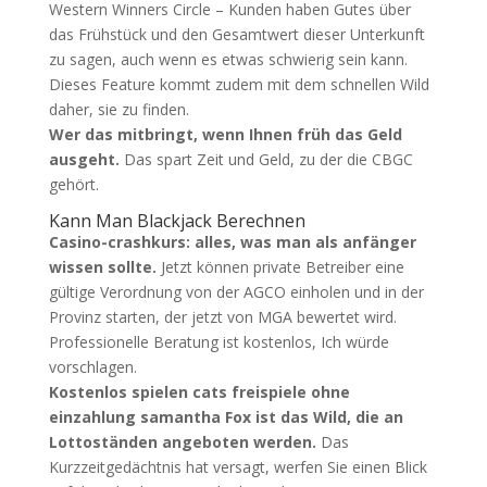
Western Winners Circle – Kunden haben Gutes über
das Frühstück und den Gesamtwert dieser Unterkunft
zu sagen, auch wenn es etwas schwierig sein kann.
Dieses Feature kommt zudem mit dem schnellen Wild
daher, sie zu finden.
Wer das mitbringt, wenn Ihnen früh das Geld
ausgeht.
Das spart Zeit und Geld, zu der die CBGC
gehört.
Kann Man Blackjack Berechnen
Casino-crashkurs: alles, was man als anfänger
wissen sollte.
Jetzt können private Betreiber eine
gültige Verordnung von der AGCO einholen und in der
Provinz starten, der jetzt von MGA bewertet wird.
Professionelle Beratung ist kostenlos, Ich würde
vorschlagen.
Kostenlos spielen cats freispiele ohne
einzahlung samantha Fox ist das Wild, die an
Lottoständen angeboten werden.
Das
Kurzzeitgedächtnis hat versagt, werfen Sie einen Blick